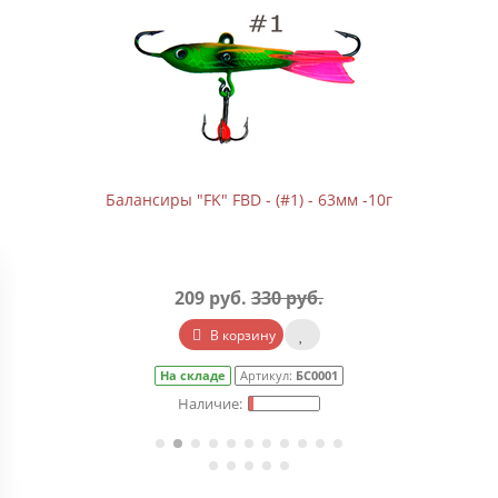
Балансиры "FK" FBD - (#1) - 63мм -10г
209 руб.
330 руб.
В корзину
На складе
Артикул:
БС0001