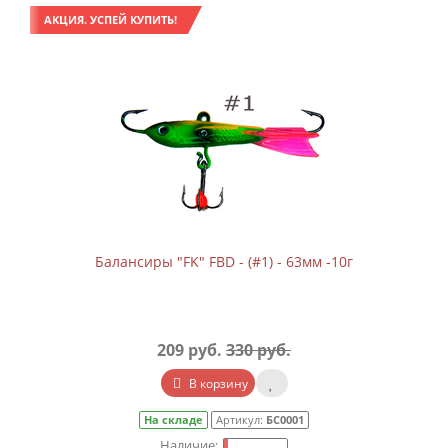
АКЦИЯ. УСПЕЙ КУПИТЬ!
Балансиры "FK" FBD - (#1) - 63мм -10г
209 руб.
330 руб.
В корзину
На складе
Артикул:
БС0001