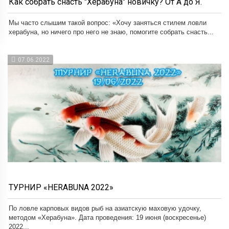
Как собрать снасть "Херабуна" новичку? От А до Я.
Мы часто слышим такой вопрос: «Хочу заняться стилем ловли
херабуна, но ничего про него не знаю, помогите собрать снасть...
07.06.2022
ТУРНИР «HERABUNA 2022»
По ловле карповых видов рыб на азиатскую маховую удочку,
методом «Херабуна». Дата проведения: 19 июня (воскресенье)
2022...