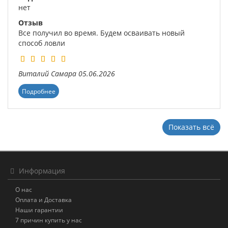
нет
Отзыв
Все получил во время. Будем осваивать новый
способ ловли
Виталий
Самара
05.06.2026
Подробнее
Показать всё
Информация
О нас
Оплата и Доставка
Наши гарантии
7 причин купить у нас