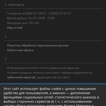
Контакты
Телефоны: 8 (800) 551-08-81, +7(495)127-07-57
Время работы: Пн-Пт 10:00 - 19:00
Выходные дни: Сб и Вс
Наш e-mail
Политика обработки персональных данных
Публичная оферта
Информация на сайте носит справочный характер.
Условия продажи, оплаты и доставки товаров определяются
публичной офертой
, размещённой на сайте.
Новостная рассылка
Этот сайт использует файлы cookie с целью повышения
удобства для пользователя, а именно — дополнения
Новости, акции, распродажи и полезные советы!
функциями социальных сетей, статистического анализа и
выбора сторонних сервисов (в т.ч. с использованием
систем сбора статистики, например Яндекс.Метрика и