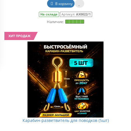
В корзину
На складе
Артикул:
АХ0022/1
ХИТ ПРОДАЖ
Карабин-разветвитель для поводков (5шт)