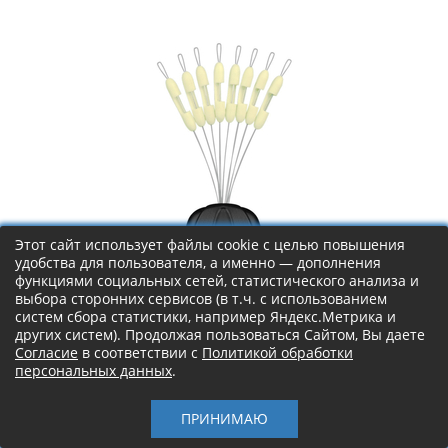
Этот сайт использует файлы cookie с целью повышения
удобства для пользователя, а именно — дополнения
функциями социальных сетей, статистического анализа и
выбора сторонних сервисов (в т.ч. с использованием
Разветвители для поводков "LINNHUE" - (0.235 - 0.33мм) -
Левая панель
систем сбора статистики, например Яндекс.Метрика и
8шт
других систем). Продолжая пользоваться Сайтом, Вы даете
Согласие
в соответствии с
Политикой обработки
персональных данных
.
70 руб.
ПРИНИМАЮ
В корзину