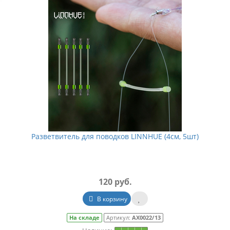
АКЦИЯ. УСПЕЙ КУПИТЬ!
АКЦИЯ. УСПЕЙ КУПИТЬ!
Разветвитель для поводков LINNHUE (4см, 5шт)
Гранулы Loonva (с силиконовыми
Защитные рукава 
кольцами) "Зеленый дракон, аромат
120 руб.
дыни" банка 110г
В корзину
370 руб.
455 руб.
529 руб.
На складе
Артикул:
АХ0022/13
В корзину
В корз