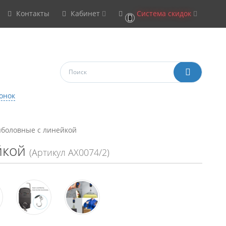
Контакты
Кабинет
Система скидок
0
онок
боловные с линейкой
йкой
(Артикул АХ0074/2)