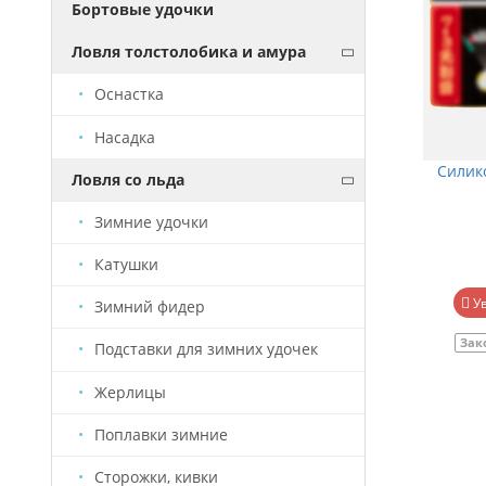
Бортовые удочки
Ловля толстолобика и амура
Оснастка
Насадка
Свинцовая лента для грузил "Tab"
Силик
Ловля со льда
(ширина 7мм, 1 шт)
Зимние удочки
Катушки
90 руб.
В корзину
У
Зимний фидер
В наличии
Артикул
АХ0017
Зак
Подставки для зимних удочек
Жерлицы
Поплавки зимние
Сторожки, кивки