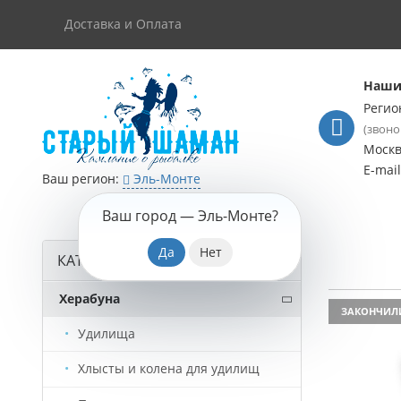
Доставка и Оплата
Наши
Регио
(звоно
Моск
E-mai
Ваш регион:
Эль-Монте
Ваш город —
Эль-Монте
?
КАТАЛОГ ТОВАРОВ
Херабуна
ЗАКОНЧИЛ
Удилища
Хлысты и колена для удилищ