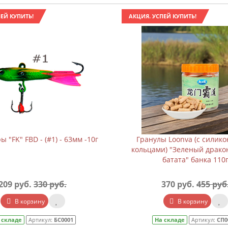
ЕЙ КУПИТЬ!
АКЦИЯ. УСПЕЙ КУПИТЬ!
 "FK" FBD - (#1) - 63мм -10г
Гранулы Loonva (с силик
кольцами) "Зеленый драко
батата" банка 110
209 руб.
330 руб.
370 руб.
455 руб
В корзину
В корзину
 складе
Артикул:
БС0001
На складе
Артикул:
СП0