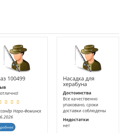
каз 100499
Насадка для
херабуна
зыв
Достоинства
 отлично!
Все качественно
упаковано, сроки
доставки соблюдены
ксандр
Наро-Фоминск
06.2026
Недостатки
нет
дробнее