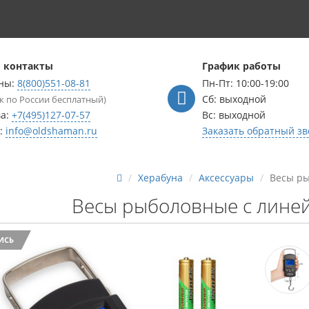
 контакты
График работы
ны:
8(800)551-08-81
Пн-Пт: 10:00-19:00
Сб: выходной
к по России бесплатный)
ва:
+7(495)127-07-57
Вс: выходной
l:
info@oldshaman.ru
Заказать обратный зв
Херабуна
Аксессуары
Весы ры
Весы рыболовные с лине
ИСЬ