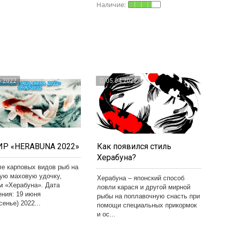
6.2022
05.04.2022
Р «HERABUNA 2022»
Как появился стиль
Херабуна?
ле карповых видов рыб на
кую маховую удочку,
Херабуна – японский способ
м «Херабуна». Дата
ловли карася и другой мирной
ения: 19 июня
рыбы на поплавочную снасть при
сенье) 2022...
помощи специальных прикормок
и ос...