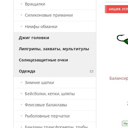
Вращалки
АКЦИЯ. УСПЕЙ КУПИТЬ!
АКЦИЯ. УСП
Силиконовые приманки
Нимфы-обманки
Джиг головки
Липгрипы, захваты, мультитулы
Солнцезащитные очки
Одежда
Балансир B-2 (5см, 7,5г)
Балансиры
Зимние шапки
Бейсболки, кепки, шляпы
209 руб.
310 руб.
Флисовые балаклавы
В корзину
Рыболовные перчатки
На складе
Артикул:
БС0005
На
Банданы трансформеры, трубы