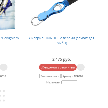
 "Holygolem
Липгрип LINNHUE с весами (захват для
Ч
рыбы)
2 475 руб.
Уведомить о наличии
0018
Закончились
Артикул
ЛГ0006