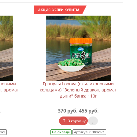
АКЦИЯ. УСПЕЙ КУПИТЬ!
оновыми
Гранулы Loonva (с силиконовыми
н, аромат
кольцами) "Зеленый дракон, аромат
г
дыни" банка 110г
.
370 руб.
455 руб.
В корзину
079
На складе
Артикул:
СП0079/1