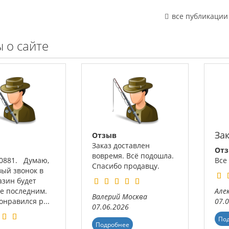
все публикации
 о сайте
За
Отзыв
Заказ доставлен
От
вовремя. Всё подошла.
00881. Думаю,
Все
Спасибо продавцу.
вый звонок в
азин будет
не последним.
Але
Валерий
Москва
нравился р...
07.
07.06.2026
По
Подробнее