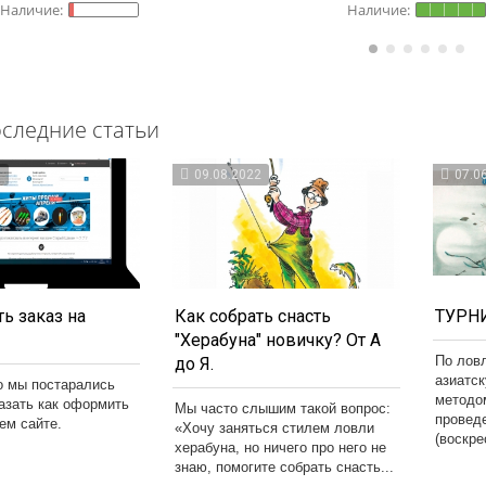
следние статьи
3
09.08.2022
07.0
ь заказ на
Как собрать снасть
ТУРНИ
"Херабуна" новичку? От А
По лов
до Я.
азиатс
о мы постарались
методо
казать как оформить
Мы часто слышим такой вопрос:
провед
шем сайте.
«Хочу заняться стилем ловли
(воскре
херабуна, но ничего про него не
знаю, помогите собрать снасть...