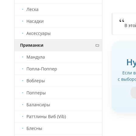
Леска
Насадки
В это
Аксессуары
Приманки
Мандула
Н
Попла-Поппер
Если 
с выбор
Воблеры
Попперы
Балансиры
Раттлины Виб (Vib)
Блесны