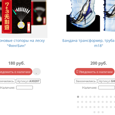
оновые стопоры на леску
Бандана трансформер, труба
"ФингБин"
m18"
180 руб.
200 руб.
ведомить о наличии
Уведомить о наличии
ончились
Артикул
АХ0207
Закончились
Артикул
БФ