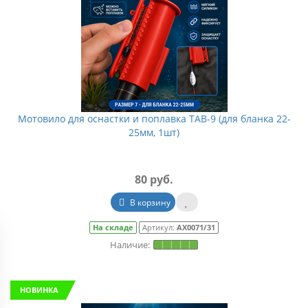
На складе
Артикул:
СП0079/1
На складе
Ар
Мотовило для оснастки и поплавка TAB-9 (для бланка 22-
25мм, 1шт)
80 руб.
В корзину
На складе
Артикул:
АХ0071/31
НОВИНКА