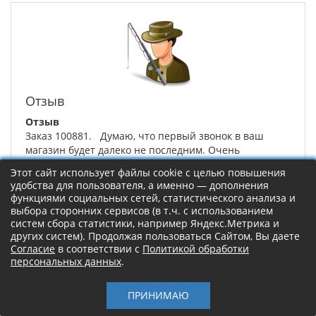
Отзыв
Отзыв
Заказ 100881. Думаю, что первый звонок в ваш
магазин будет далеко не последним. Очень
понравился р...
Этот сайт использует файлы cookie с целью повышения
удобства для пользователя, а именно — дополнения
функциями социальных сетей, статистического анализа и
Олег Павлович
Москва
08.06.2026
выбора сторонних сервисов (в т.ч. с использованием
Левая панель
систем сбора статистики, например Яндекс.Метрика и
Подробнее
других систем). Продолжая пользоваться Сайтом, Вы даете
Согласие
в соответствии с
Политикой обработки
персональных данных
.
ПРИНИМАЮ