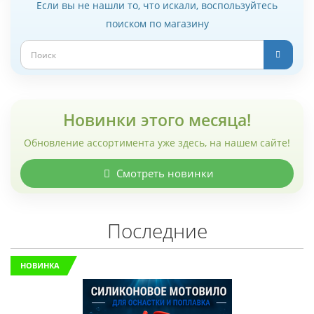
Если вы не нашли то, что искали, воспользуйтесь
поиском по магазину
АКЦИЯ. УСПЕЙ КУПИТЬ!
АКЦИЯ. УСПЕЙ КУПИТЬ!
Новинки этого месяца!
Обновление ассортимента уже здесь, на нашем сайте!
Смотреть новинки
Гранулы Loonva (с силиконовыми
Защитные рукава 
Последние
кольцами) "Зеленый дракон, аромат
дыни" банка 110г
НОВИНКА
370 руб.
455 руб.
529 руб.
В корзину
В корз