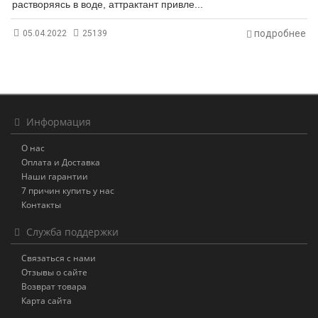
растворяясь в воде, аттрактант привле...
подробнее
05.04.2022
25139
Информация
О нас
Оплата и Доставка
Наши гарантии
7 причин купить у нас
Контакты
Служба поддержки
Связаться с нами
Отзывы о сайте
Возврат товара
Карта сайта