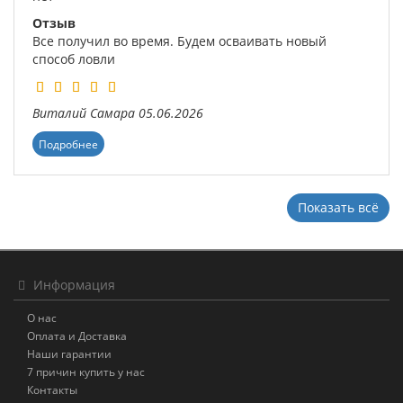
Отзыв
Все получил во время. Будем осваивать новый
способ ловли
Виталий
Самара
05.06.2026
Подробнее
Показать всё
Информация
О нас
Оплата и Доставка
Наши гарантии
7 причин купить у нас
Контакты