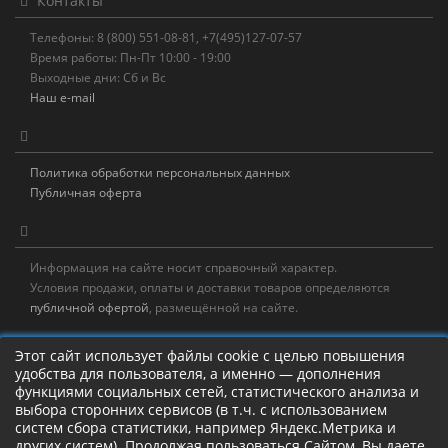
Контакты
Телефоны: 8 (800) 551-08-81, +7(495)127-07-57
Время работы: Пн-Пт 10:00 - 19:00
Выходные дни: Сб и Вс
Наш e-mail
Политика обработки персональных данных
Публичная оферта
Информация на сайте носит справочный характер.
Условия продажи, оплаты и доставки товаров определяются
публичной офертой
, размещённой на сайте.
Новостная рассылка
Этот сайт использует файлы cookie с целью повышения
удобства для пользователя, а именно — дополнения
Новости, акции, распродажи и полезные советы!
функциями социальных сетей, статистического анализа и
выбора сторонних сервисов (в т.ч. с использованием
систем сбора статистики, например Яндекс.Метрика и
других систем). Продолжая пользоваться Сайтом, Вы даете