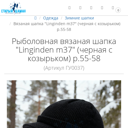
0
Одежда
Зимние шапки
Вязаная шапка "Linginden m37" (черная с козырьком)
р.55-58
Рыболовная вязаная шапка
"Linginden m37" (черная с
козырьком) р.55-58
(Артикул ГУ0037)