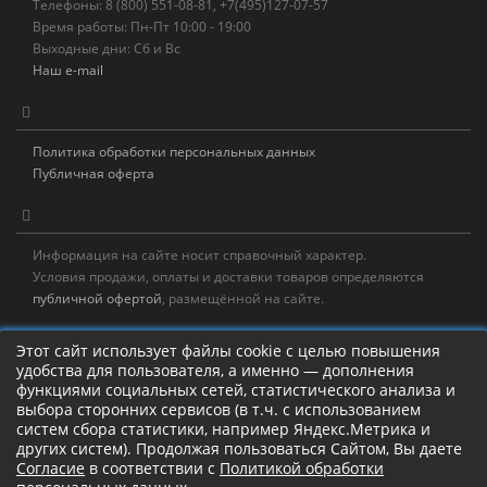
Телефоны: 8 (800) 551-08-81, +7(495)127-07-57
Время работы: Пн-Пт 10:00 - 19:00
Выходные дни: Сб и Вс
Наш e-mail
Политика обработки персональных данных
Публичная оферта
Информация на сайте носит справочный характер.
Условия продажи, оплаты и доставки товаров определяются
публичной офертой
, размещённой на сайте.
Новостная рассылка
Этот сайт использует файлы cookie с целью повышения
удобства для пользователя, а именно — дополнения
Новости, акции, распродажи и полезные советы!
функциями социальных сетей, статистического анализа и
выбора сторонних сервисов (в т.ч. с использованием
Левая панель
систем сбора статистики, например Яндекс.Метрика и
других систем). Продолжая пользоваться Сайтом, Вы даете
Согласие
в соответствии с
Политикой обработки