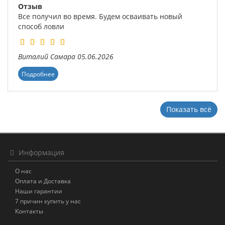
Отзыв
Все получил во время. Будем осваивать новый
способ ловли
Виталий
Самара
05.06.2026
Подробнее
Показать всё
Информация
О нас
Оплата и Доставка
Наши гарантии
7 причин купить у нас
Контакты