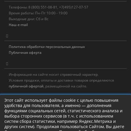
Телефоны: 8 (800) 551-08-81, +7(495)127-07-57
Время работы: Пн-Пт 10:00 - 19:00
Выходные дни: Сб и Вс
Наш e-mail
Политика обработки персональных данных
Публичная оферта
Информация на сайте носит справочный характер.
Условия продажи, оплаты и доставки товаров определяются
публичной офертой
, размещённой на сайте.
Новостная рассылка
Этот сайт использует файлы cookie с целью повышения
удобства для пользователя, а именно — дополнения
Новости, акции, распродажи и полезные советы!
функциями социальных сетей, статистического анализа и
выбора сторонних сервисов (в т.ч. с использованием
Левая панель
систем сбора статистики, например Яндекс.Метрика и
других систем). Продолжая пользоваться Сайтом, Вы даете