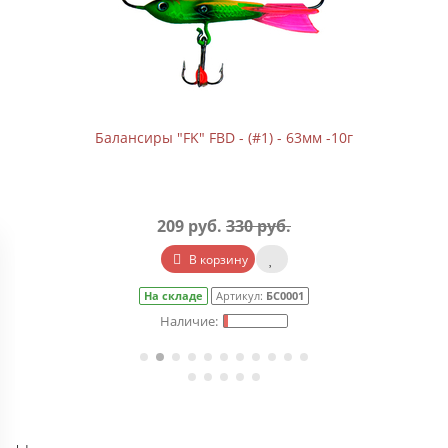
Балансиры "FK" FBD - (#1) - 63мм -10г
209 руб.
330 руб.
В корзину
На складе
Артикул:
БС0001