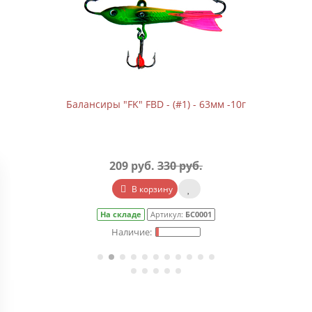
Балансиры "FK" FBD - (#1) - 63мм -10г
209 руб.
330 руб.
В корзину
На складе
Артикул:
БС0001