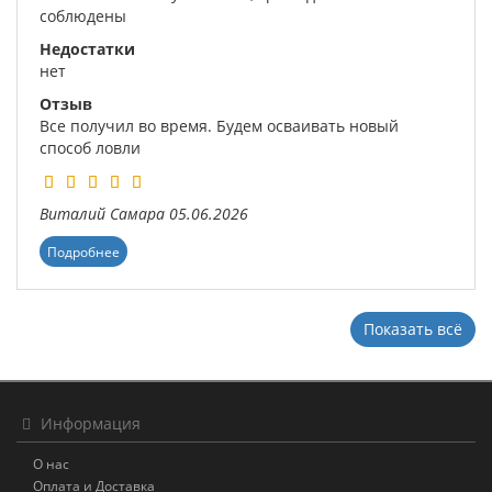
соблюдены
Недостатки
нет
Отзыв
Все получил во время. Будем осваивать новый
способ ловли
Виталий
Самара
05.06.2026
Подробнее
Показать всё
Информация
О нас
Оплата и Доставка