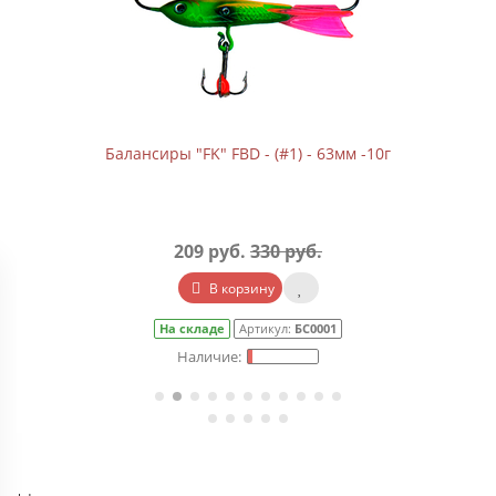
Балансиры "FK" FBD - (#1) - 63мм -10г
209 руб.
330 руб.
В корзину
На складе
Артикул:
БС0001