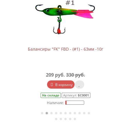
Балансиры "FK" FBD - (#1) - 63мм -10г
209 руб.
330 руб.
В корзину
На складе
Артикул:
БС0001