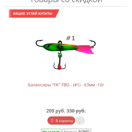
АКЦИЯ. УСПЕЙ КУПИТЬ!
Балансиры "FK" FBD - (#1) - 63мм -10г
209 руб.
330 руб.
В корзину
На складе
Артикул:
БС0001