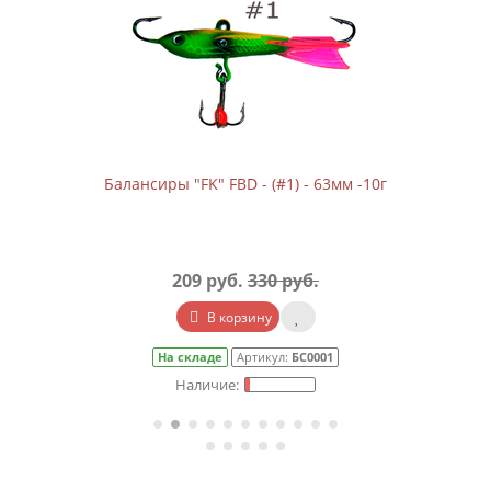
Балансиры "FK" FBD - (#1) - 63мм -10г
209 руб.
330 руб.
В корзину
На складе
Артикул:
БС0001