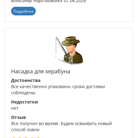
Александр
Наро-Фоминск
07.06.2026
Подробнее
Насадка для херабуна
Достоинства
Все качественно упаковано, сроки доставки
соблюдены
Недостатки
нет
Отзыв
Все получил во время. Будем осваивать новый
способ ловли