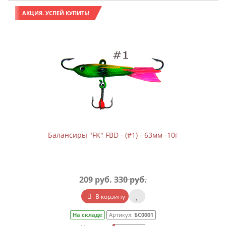
АКЦИЯ. УСПЕЙ КУПИТЬ!
Балансиры "FK" FBD - (#1) - 63мм -10г
209 руб.
330 руб.
В корзину
На складе
Артикул:
БС0001