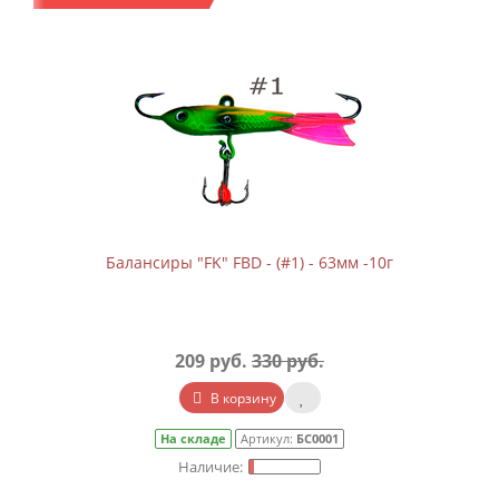
Балансиры "FK" FBD - (#1) - 63мм -10г
209 руб.
330 руб.
В корзину
На складе
Артикул:
БС0001