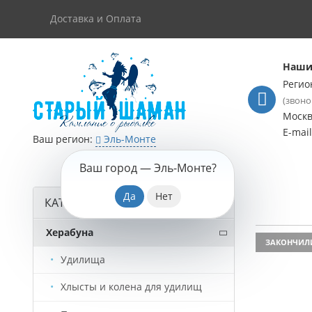
Доставка и Оплата
Наши
Регио
(звоно
Моск
E-mai
Ваш регион:
Эль-Монте
Ваш город —
Эль-Монте
?
КАТАЛОГ ТОВАРОВ
Херабуна
ЗАКОНЧИЛ
Удилища
Хлысты и колена для удилищ