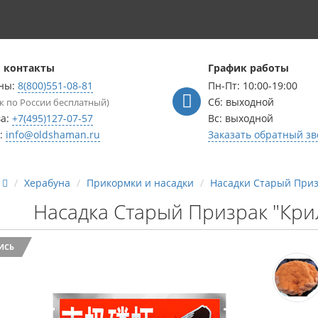
 контакты
График работы
ны:
8(800)551-08-81
Пн-Пт: 10:00-19:00
Сб: выходной
к по России бесплатный)
ва:
+7(495)127-07-57
Вс: выходной
l:
info@oldshaman.ru
Заказать обратный зв
Херабуна
Прикормки и насадки
Насадки Старый При
Насадка Старый Призрак "Кри
ИСЬ