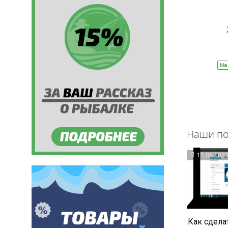
209 руб.
310 руб.
В корзину
На складе
Артикул:
БС0005
На
Наши по
11.06.202
Как сделат