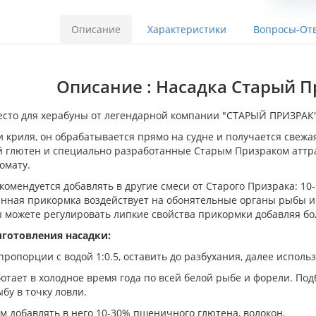
Описание
Характеристики
Вопросы-Отв
Описание : Насадка Старый П
сто для херабуны от легендарной компании "СТАРЫЙ ПРИЗРАК"
и криля, он обрабатывается прямо на судне и получается свеж
глютен и специально разработанные Старым Призраком аттра
омату.
комендуется добавлять в другие смеси от Старого Призрака: 10
нная прикормка воздействует на обонятельные органы рыбы и 
 можете регулировать липкие свойства прикормки добавляя б
иготовления насадки:
ропорции с водой 1:0.5, оставить до разбухания, далее использ
отает в холодное время года по всей белой рыбе и форели. Под
бу в точку ловли.
м добавлять в него 10-30% пшеничного глютена, волокон.