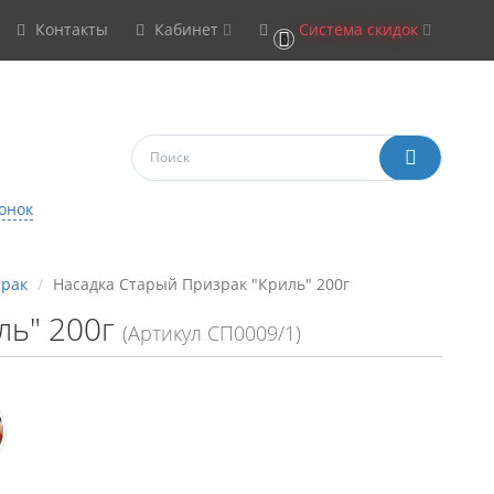
Контакты
Кабинет
Система скидок
0
онок
зрак
Насадка Старый Призрак "Криль" 200г
ль" 200г
(Артикул СП0009/1)