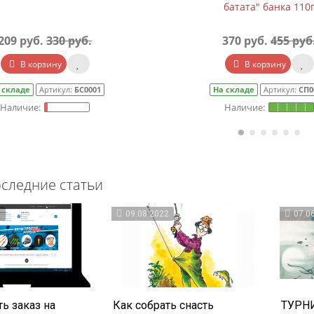
батата" банка 110
209 руб.
330 руб.
370 руб.
455 руб
В корзину
В корзину
 складе
Артикул:
БС0001
На складе
Артикул:
СП0
следние статьи
3
09.08.2022
07.0
ь заказ на
Как собрать снасть
ТУРНИ