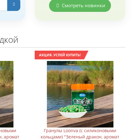
Смотреть новинки
идкой
АКЦИЯ. УСПЕЙ КУПИТЬ!
оновыми
Гранулы Loonva (с силиконовыми
н, аромат
кольцами) "Зеленый дракон, аромат