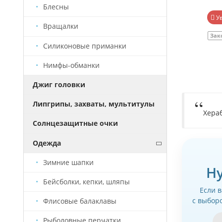
570 руб.
Блесны
В корзину
У
Вращалки
В наличии
Артикул
СП0005
Зак
Силиконовые приманки
Нимфы-обманки
Джиг головки
Липгрипы, захваты, мультитулы
Хера
Солнцезащитные очки
Одежда
Зимние шапки
Н
Бейсболки, кепки, шляпы
Если 
с выбор
Флисовые балаклавы
Рыболовные перчатки