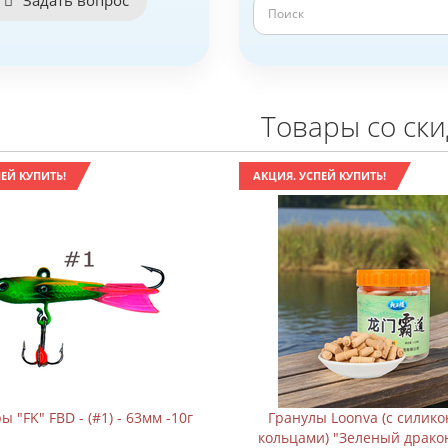
Задать вопрос
Товары со ск
ЕЙ КУПИТЬ!
АКЦИЯ. УСПЕЙ КУПИТЬ!
 "FK" FBD - (#1) - 63мм -10г
Гранулы Loonva (с силик
кольцами) "Зеленый драко