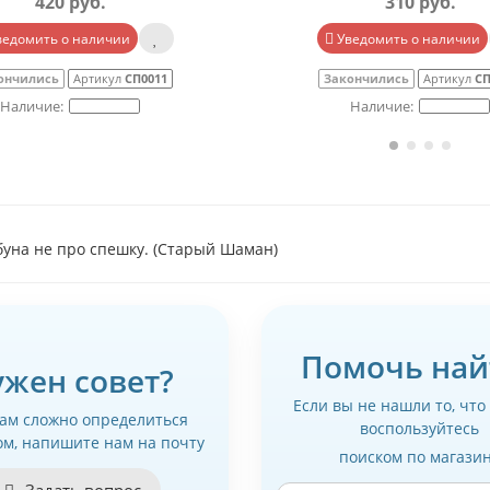
420 руб.
310 руб.
ведомить о наличии
Уведомить о наличии
ончились
Артикул
СП0011
Закончились
Артикул
СП
буна не про спешку. (Старый Шаман)
Помочь най
ужен совет?
Если вы не нашли то, что
вам сложно определиться
воспользуйтесь
ом, напишите нам на почту
поиском по магази