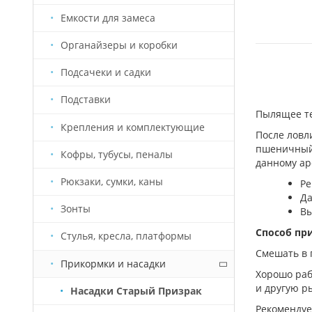
Емкости для замеса
Органайзеры и коробки
Подсачеки и садки
Подставки
Пылящее те
Крепления и комплектующие
После ловл
пшеничный 
Кофры, тубусы, пеналы
данному ар
Рюкзаки, сумки, каны
Ре
Да
Зонты
Вы
Способ пр
Стулья, кресла, платформы
Смешать в п
Прикормки и насадки
Хорошо раб
и другую ры
Насадки Старый Призрак
Рекомендуе