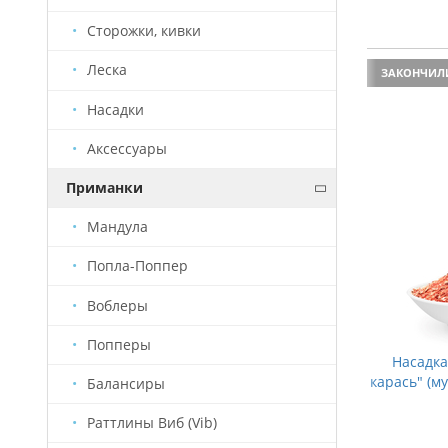
Сторожки, кивки
Леска
ХИТ ПРОДАЖ
ЗАКОНЧИЛ
Насадки
Аксессуары
Приманки
Мандула
Попла-Поппер
Воблеры
Попперы
Насадка Старый Призрак "Дикое поле
Насадка
918 #12" 300г
карась" (м
Балансиры
Раттлины Виб (Vib)