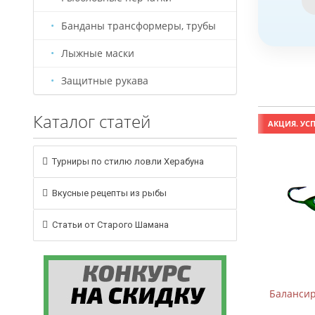
Банданы трансформеры, трубы
Лыжные маски
Защитные рукава
Каталог статей
АКЦИЯ. УСПЕЙ КУПИТЬ!
АКЦИЯ. УСП
Турниры по стилю ловли Херабуна
Вкусные рецепты из рыбы
Статьи от Старого Шамана
Балансир B-2 (5см, 7,5г)
Балансиры