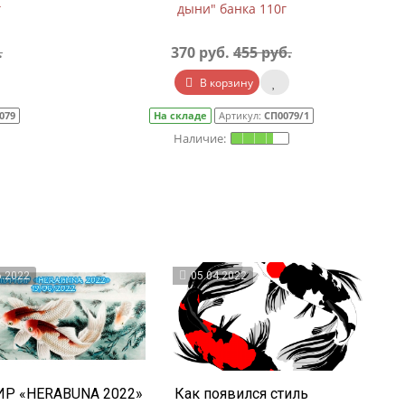
г
дыни" банка 110г
.
370 руб.
455 руб.
В корзину
079
На складе
Артикул:
СП0079/1
6.2022
05.04.2022
Р «HERABUNA 2022»
Как появился стиль