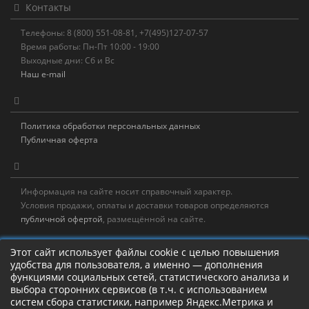
Контакты
Телефоны: 8 (800) 551-08-81, +7(495)127-07-57
Время работы: Пн-Пт 10:00 - 19:00
Выходные дни: Сб и Вс
Наш e-mail
Политика обработки персональных данных
Публичная оферта
Информация на сайте носит справочный характер.
Условия продажи, оплаты и доставки товаров определяются
публичной офертой
, размещённой на сайте.
Новостная рассылка
Этот сайт использует файлы cookie с целью повышения
удобства для пользователя, а именно — дополнения
Новости, акции, распродажи и полезные советы!
функциями социальных сетей, статистического анализа и
выбора сторонних сервисов (в т.ч. с использованием
систем сбора статистики, например Яндекс.Метрика и