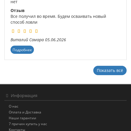
нет
Отзыв
Все получил во время. Будем осваивать новый
способ ловли
Виталий
Самара
05.06.2026
Подробнее
Показать всё
Информация
О нас
Оплата и Доставка
Наши гарантии
7 причин купить у нас
Контакты