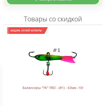
Товары со скидкой
КЦИЯ. УСПЕЙ КУПИТЬ!
АКЦИЯ.
Балансиры "FK" FBD - (#1) - 63мм -10г
Гранул