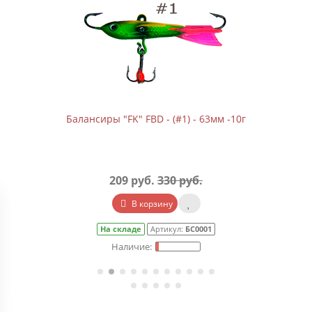
Балансиры "FK" FBD - (#1) - 63мм -10г
209 руб.
330 руб.
В корзину
На складе
Артикул:
БС0001