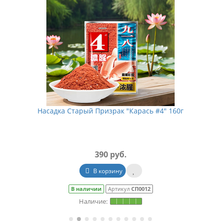
Насадка Старый Призрак "Карась #4" 160г
390 руб.
В корзину
В наличии
Артикул
СП0012