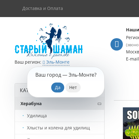
Доставка и Оплата
Наши
Регио
(звоно
Моск
E-mai
Ваш регион:
Эль-Монте
Ваш город —
Эль-Монте
?
КАТАЛОГ ТОВАРОВ
Херабуна
Удилища
Хлысты и колена для удилищ