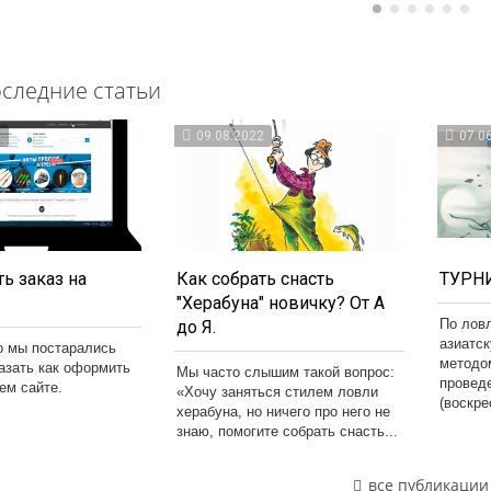
следние статьи
3
09.08.2022
07.0
ь заказ на
Как собрать снасть
ТУРНИ
"Херабуна" новичку? От А
По лов
до Я.
азиатс
о мы постарались
методо
казать как оформить
Мы часто слышим такой вопрос:
провед
шем сайте.
«Хочу заняться стилем ловли
(воскре
херабуна, но ничего про него не
знаю, помогите собрать снасть...
все публикации