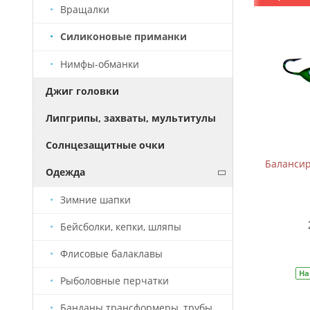
Вращалки
Силиконовые приманки
Нимфы-обманки
Джиг головки
Липгрипы, захваты, мультитулы
Солнцезащитные очки
Балансир B-2 (5см, 7,5г)
Балансиры
Одежда
Зимние шапки
209 руб.
310 руб.
Бейсболки, кепки, шляпы
В корзину
Флисовые балаклавы
На складе
Артикул:
БС0005
На
Рыболовные перчатки
Банданы трансформеры, трубы