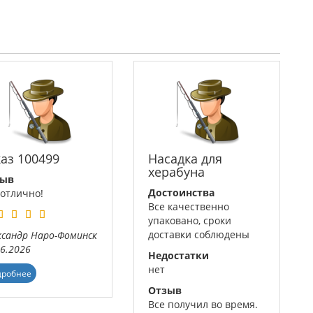
каз 100499
Насадка для
херабуна
зыв
Достоинства
 отлично!
Все качественно
упаковано, сроки
доставки соблюдены
ксандр
Наро-Фоминск
06.2026
Недостатки
нет
дробнее
Отзыв
Все получил во время.