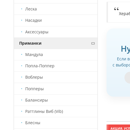
Леска
Хераб
Насадки
Аксессуары
Приманки
Н
Мандула
Если 
с выбор
Попла-Поппер
Воблеры
Попперы
Балансиры
Раттлины Виб (Vib)
Блесны
АКЦИЯ. УСПЕЙ КУПИТЬ!
АКЦИЯ. УСП