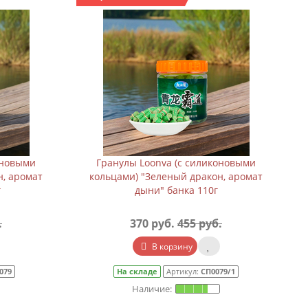
оновыми
Гранулы Loonva (с силиконовыми
н, аромат
кольцами) "Зеленый дракон, аромат
г
дыни" банка 110г
.
370 руб.
455 руб.
В корзину
079
На складе
Артикул:
СП0079/1