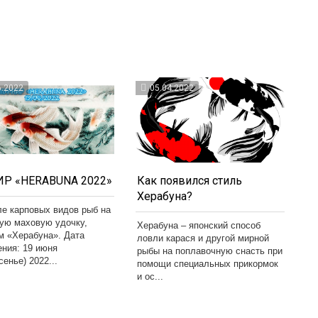
6.2022
05.04.2022
Р «HERABUNA 2022»
Как появился стиль
Херабуна?
ле карповых видов рыб на
кую маховую удочку,
Херабуна – японский способ
м «Херабуна». Дата
ловли карася и другой мирной
ения: 19 июня
рыбы на поплавочную снасть при
сенье) 2022...
помощи специальных прикормок
и ос...