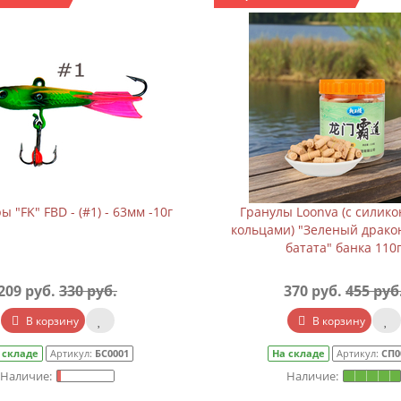
 "FK" FBD - (#1) - 63мм -10г
Гранулы Loonva (с силик
кольцами) "Зеленый драко
батата" банка 110
209 руб.
330 руб.
370 руб.
455 руб
В корзину
В корзину
 складе
Артикул:
БС0001
На складе
Артикул:
СП0