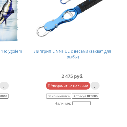
 "Holygolem
Липгрип LINNHUE с весами (захват для
Ч
рыбы)
2 475 руб.
Уведомить о наличии
0018
Закончились
Артикул
ЛГ0006