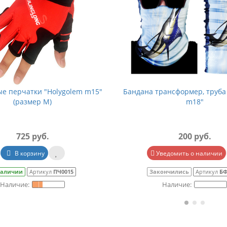
е перчатки "Holygolem m15"
Бандана трансформер, труба
(размер M)
m18"
725 руб.
200 руб.
В корзину
Уведомить о наличии
наличии
Артикул
ПЧ0015
Закончились
Артикул
БФ