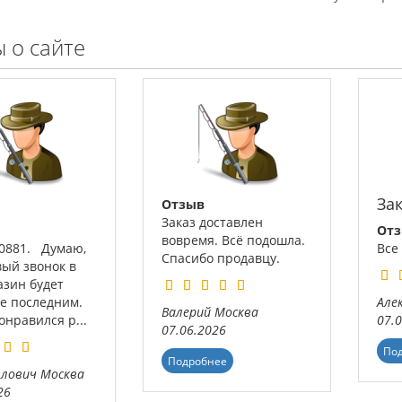
 о сайте
За
Отзыв
Заказ доставлен
От
вовремя. Всё подошла.
00881. Думаю,
Все
Спасибо продавцу.
вый звонок в
азин будет
не последним.
Але
Валерий
Москва
нравился р...
07.
07.06.2026
По
Подробнее
влович
Москва
26