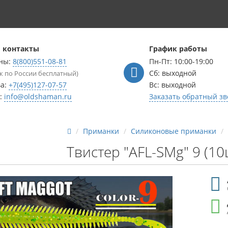
 контакты
График работы
ны:
8(800)551-08-81
Пн-Пт: 10:00-19:00
Сб: выходной
к по России бесплатный)
ва:
+7(495)127-07-57
Вс: выходной
l:
info@oldshaman.ru
Заказать обратный зв
Приманки
Силиконовые приманки
Твистер "AFL-SMg" 9 (10