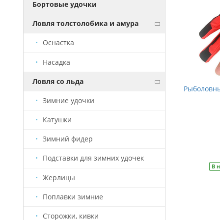
Бортовые удочки
Ловля толстолобика и амура
Оснастка
Насадка
Ловля со льда
Липгрип LINNHUE ВК-29 (захват для
Рыболовны
рыбы)
Зимние удочки
Катушки
2 755 руб.
Зимний фидер
Уведомить о наличии
Подставки для зимних удочек
Закончились
Артикул
ЛГ0001
В 
Жерлицы
Поплавки зимние
Сторожки, кивки