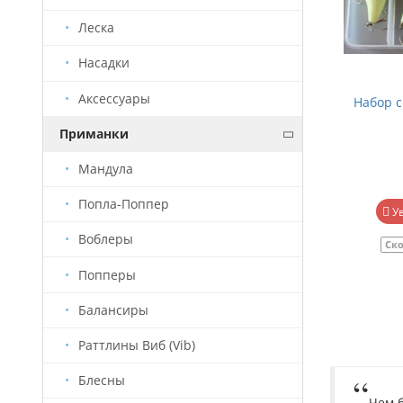
Леска
Насадки
Аксессуары
Вращающаяся рыбка "ХН" (10г)
Набор с
Приманки
Мандула
190 руб.
Попла-Поппер
Уведомить о наличии
У
Воблеры
Скоро будет
Артикул
БЛ0007
Ско
Попперы
Балансиры
Раттлины Виб (Vib)
Блесны
Чем 