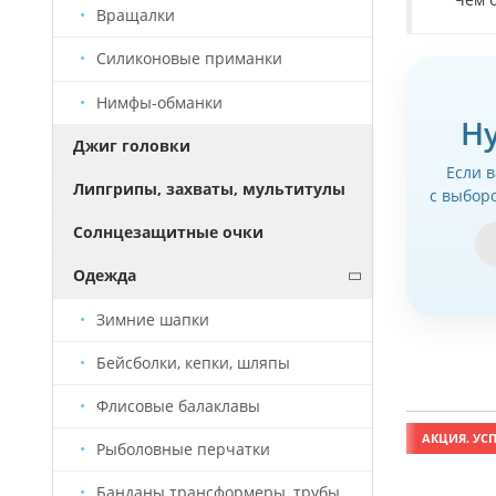
Вращалки
Силиконовые приманки
Нимфы-обманки
Н
Джиг головки
Если 
Липгрипы, захваты, мультитулы
с выбор
Солнцезащитные очки
Одежда
Зимние шапки
Бейсболки, кепки, шляпы
Флисовые балаклавы
АКЦИЯ. УСПЕЙ КУПИТЬ!
АКЦИЯ. УСП
Рыболовные перчатки
Банданы трансформеры, трубы