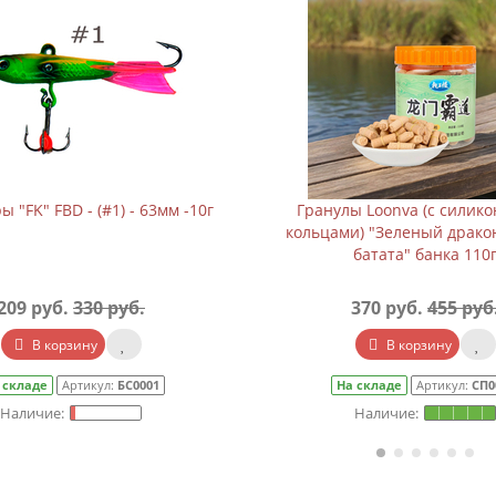
 "FK" FBD - (#1) - 63мм -10г
Гранулы Loonva (с силик
кольцами) "Зеленый драко
батата" банка 110
209 руб.
330 руб.
370 руб.
455 руб
В корзину
В корзину
 складе
Артикул:
БС0001
На складе
Артикул:
СП0