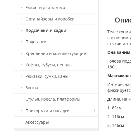
Емкости для замеса
Опис
Органайзеры и коробки
Подсачеки и садки
Телескопич
состоянии 
Подставки
стыков и к
Она занима
Крепления и комплектующие
Голова под
Кофры, тубусы, пеналы
186г.
Максимальн
Рюкзаки, сумки, каны
Интересная
Зонты
фиксируетс
Длина, на 
Стулья, кресла, платформы
1. 85см
Прикормки и насадки
2. 116см
Аксессуары
Насадки Старый Призрак
3. 146см