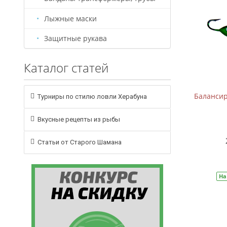
Лыжные маски
Защитные рукава
Каталог статей
Балансир B-2 (5см, 7,5г)
Балансиры
Турниры по стилю ловли Херабуна
Вкусные рецепты из рыбы
209 руб.
310 руб.
Статьи от Старого Шамана
В корзину
На складе
Артикул:
БС0005
На