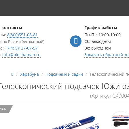
 контакты
График работы
ны:
8(800)551-08-81
Пн-Пт: 10:00-19:00
Сб: выходной
к по России бесплатный)
ва:
+7(495)127-07-57
Вс: выходной
l:
info@oldshaman.ru
Заказать обратный зв
Херабуна
Подсачеки и садки
Телескопический п
Телескопический подсачек Южиюа
(Артикул СХ0004
ИСЬ