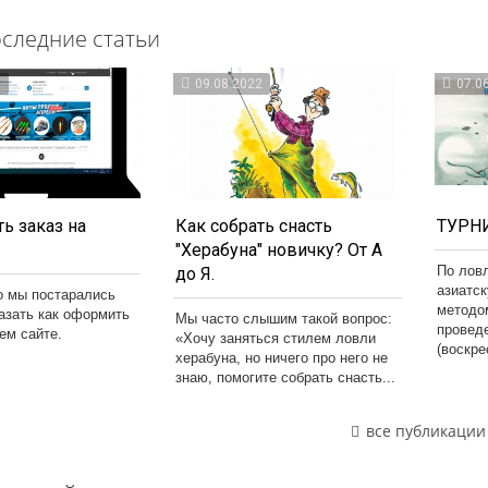
следние статьи
3
09.08.2022
07.0
ь заказ на
Как собрать снасть
ТУРНИ
"Херабуна" новичку? От А
По лов
до Я.
азиатс
о мы постарались
методо
казать как оформить
Мы часто слышим такой вопрос:
провед
шем сайте.
«Хочу заняться стилем ловли
(воскре
херабуна, но ничего про него не
знаю, помогите собрать снасть...
все публикации