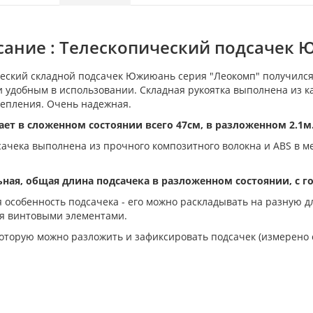
ание : Телескопический подсачек 
еский складной подсачек Южиюань серия "Леокомп" получился
и удобным в использовании. Складная рукоятка выполнена и
репления. Очень надежная.
ет в сложенном состоянии всего 47см, в разложенном 2.1м. 
сачека выполнена из прочного композитного волокна и ABS в ме
ая, общая длина подсачека в разложенном состоянии, с гол
 особенность подсачека - его можно раскладывать на разную дл
я винтовыми элементами.
которую можно разложить и зафиксировать подсачек (измерено с