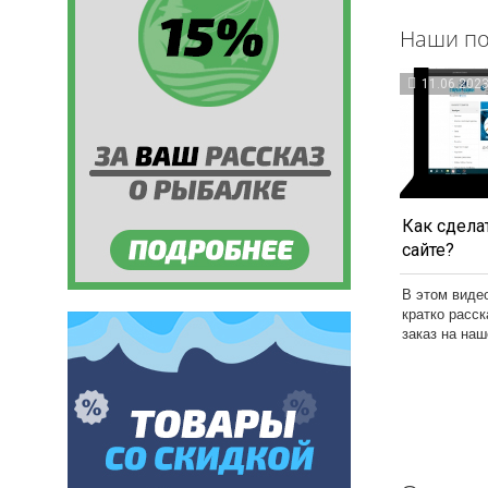
Наши по
11.06.202
Как сделат
сайте?
В этом виде
кратко расс
заказ на на