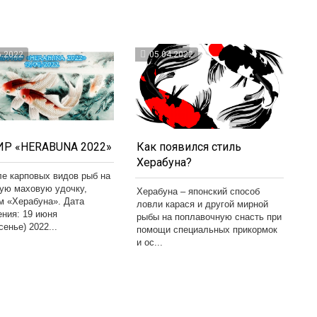
6.2022
05.04.2022
Р «HERABUNA 2022»
Как появился стиль
Херабуна?
ле карповых видов рыб на
кую маховую удочку,
Херабуна – японский способ
м «Херабуна». Дата
ловли карася и другой мирной
ения: 19 июня
рыбы на поплавочную снасть при
сенье) 2022...
помощи специальных прикормок
и ос...