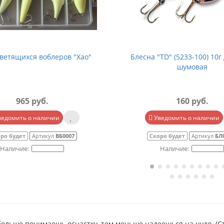
ветящихся воблеров "Хао"
Блесна "TD" (5233-100) 10г
шумовая
965 руб.
160 руб.
ведомить о наличии
Уведомить о наличии
ро будет
Артикул
ВБ0007
Скоро будет
Артикул
БЛ
больше понимаешь оснастку, тем меньше надеешься на чудо. (