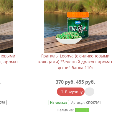
оновыми
Гранулы Loonva (с силиконовыми
н, аромат
кольцами) "Зеленый дракон, аромат
г
дыни" банка 110г
.
370 руб.
455 руб.
В корзину
079
На складе
Артикул:
СП0079/1