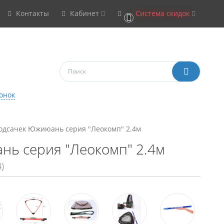
Контакты
Кабинет
Система скидок
0
онок
одсачек Южиюань серия "Леокомп" 2.4м
нь серия "Леокомп" 2.4м
)