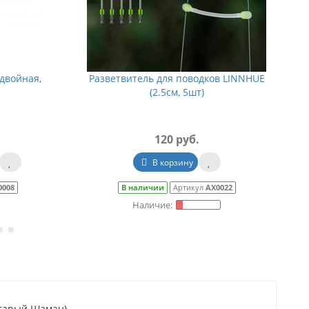
 двойная,
Разветвитель для поводков LINNHUE
(2.5см, 5шт)
120 руб.
В корзину
0008
В наличии
Артикул
АХ0022
Старый Шаман)