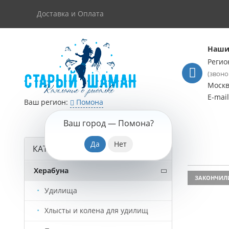
Доставка и Оплата
Наши
Регио
(звоно
Моск
E-mai
Ваш регион:
Помона
Ваш город —
Помона
?
КАТАЛОГ ТОВАРОВ
Херабуна
ЗАКОНЧИЛ
Удилища
Хлысты и колена для удилищ