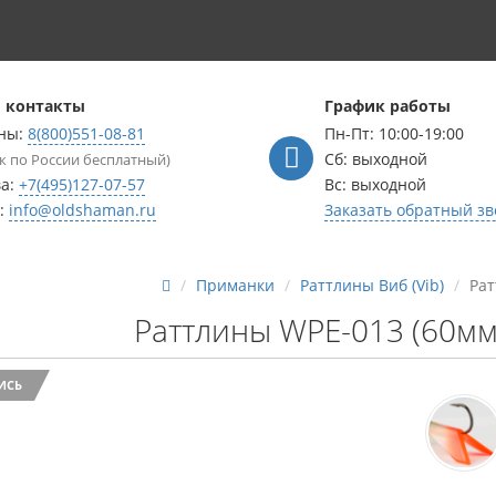
 контакты
График работы
ны:
8(800)551-08-81
Пн-Пт: 10:00-19:00
Сб: выходной
к по России бесплатный)
ва:
+7(495)127-07-57
Вс: выходной
l:
info@oldshaman.ru
Заказать обратный зв
Приманки
Раттлины Виб (Vib)
Рат
Раттлины WPE-013 (60мм,
ИСЬ