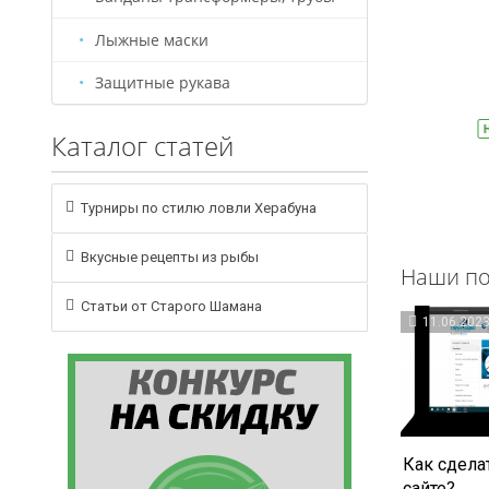
Лыжные маски
209 руб.
330 руб.
Защитные рукава
В корзину
На складе
Артикул:
БС0001
На
Каталог статей
Турниры по стилю ловли Херабуна
Вкусные рецепты из рыбы
Наши по
Статьи от Старого Шамана
11.06.202
Как сделат
сайте?