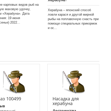
ле карповых видов рыб на
кую маховую удочку,
Херабуна – японский способ
м «Херабуна». Дата
ловли карася и другой мирной
ения: 19 июня
рыбы на поплавочную снасть при
сенье) 2022...
помощи специальных прикормок
и ос...
каз 100499
Насадка для
херабуна
зыв
Достоинства
 отлично!