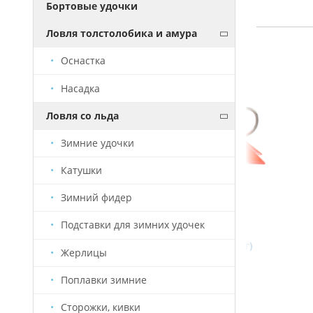
Бортовые удочки
Ловля толстолобика и амура
ЗАКОНЧИЛИСЬ
Оснастка
Насадка
Ловля со льда
Зимние удочки
Катушки
Зимний фидер
Подставки для зимних удочек
Раттлины WPE-008 (60мм, 9г)
Ратт
Жерлицы
Поплавки зимние
445 руб.
Сторожки, кивки