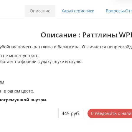
Описание
Характеристики
Вопросы-Отв
Описание : Раттлины WPE
убойная помесь раттлина и балансира. Отличается непревзойд
о не может устоять.
ботает по форели, судаку, щуке и окуню.
мм
н в одном цвете.
 погремушкой внутри.
445 руб.
Уведомить о нали