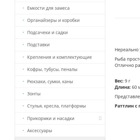
Емкости для замеса
Органайзеры и коробки
Подсачеки и садки
Подставки
Нереально 
Крепления и комплектующие
Рыба прост
Отлично ра
Кофры, тубусы, пеналы
Вес:
9 г
Рюкзаки, сумки, каны
Длина:
60 
Зонты
Представле
Раттлин с
Стулья, кресла, платформы
Прикормки и насадки
Аксессуары
Насадки Старый Призрак