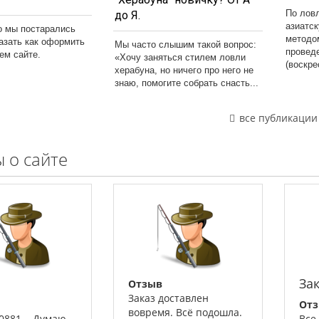
По лов
до Я.
азиатс
о мы постарались
методо
казать как оформить
Мы часто слышим такой вопрос:
провед
шем сайте.
«Хочу заняться стилем ловли
(воскре
херабуна, но ничего про него не
знаю, помогите собрать снасть...
все публикации
 о сайте
За
Отзыв
Заказ доставлен
От
вовремя. Всё подошла.
00881. Думаю,
Все