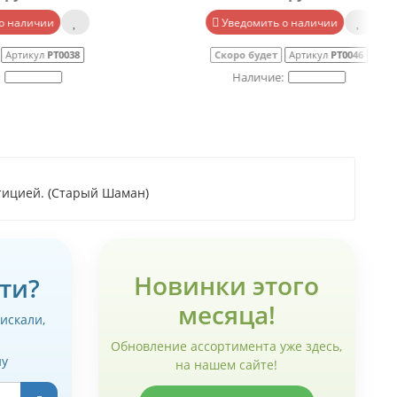
Уведомить о наличии
0038
Скоро будет
Артикул
РТ0046
стицией. (Старый Шаман)
Новинки этого
ти?
месяца!
 искали,
Обновление ассортимента уже здесь,
ну
на нашем сайте!