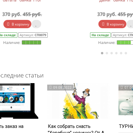
370 руб.
455 руб.
370 руб.
455 руб
В корзину
В корзину
 складе
Артикул:
СП0079
На складе
Артикул:
СП00
следние статьи
3
09.08.2022
07.0
ь заказ на
Как собрать снасть
ТУРНИ
"Херабуна" новичку? От А