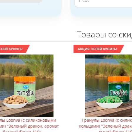
Товары со ск
ЕЙ КУПИТЬ!
АКЦИЯ. УСПЕЙ КУПИТЬ!
ы Loonva (с силиконовыми
Гранулы Loonva (с силик
) "Зеленый дракон, аромат
кольцами) "Зеленый драко
батата" банка 110г
дыни" банка 110г