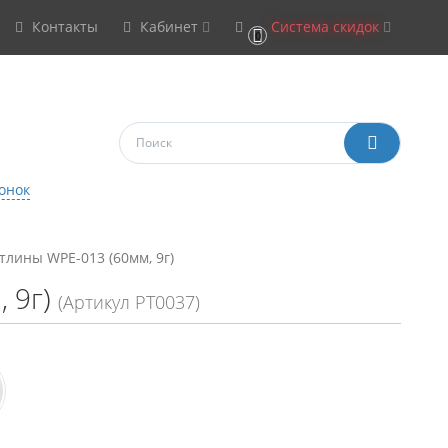
Контакты
Кабинет
Система скидок
0
онок
тлины WPE-013 (60мм, 9г)
 9г)
(Артикул РТ0037)