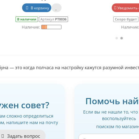
В корзину
Уведомить о наличии
наличии
Артикул
РТ0036
Скоро будет
Артикул
РТ
буна — это когда полчаса на настройку кажутся разумной инве
Помочь най
ужен совет?
Если вы не нашли то, что
вам сложно определиться
воспользуйтесь
ом, напишите нам на почту
поиском по магази
Задать вопрос