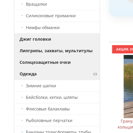
Вращалки
Силиконовые приманки
Нимфы-обманки
Джиг головки
АКЦИЯ. УСПЕЙ КУПИТЬ!
АКЦИЯ. УСП
Липгрипы, захваты, мультитулы
Солнцезащитные очки
Одежда
Зимние шапки
Бейсболки, кепки, шляпы
Флисовые балаклавы
Рыболовные перчатки
Балансиры "FK" FBD - (#1) - 63мм -10г
Гранул
кольцами
Банданы трансформеры, трубы