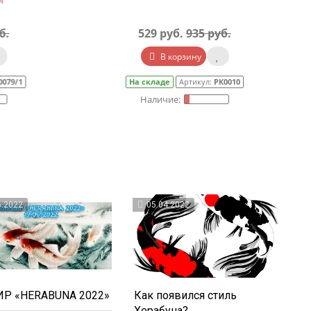
.
529 руб.
935 руб.
В корзину
79/1
На складе
Артикул:
РК0010
6.2022
05.04.2022
Р «HERABUNA 2022»
Как появился стиль
Херабуна?