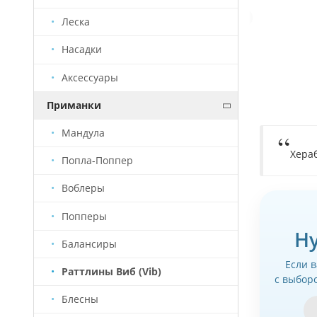
Уведомить о наличии
Леска
Скоро будет
Артикул
РТ0035
В 
Насадки
Аксессуары
Приманки
Мандула
Хера
Попла-Поппер
Воблеры
Попперы
Н
Балансиры
Если 
Раттлины Виб (Vib)
с выбор
Блесны