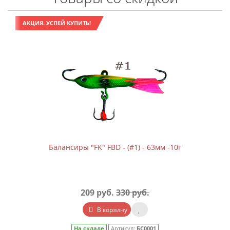
АКЦИЯ. УСПЕЙ КУПИТЬ!
Балансиры "FK" FBD - (#1) - 63мм -10г
209 руб.
330 руб.
В корзину
На складе
Артикул:
БС0001