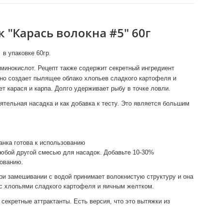
 "Карась волокна #5" 60г
 в упаковке 60гр.
минокислот. Рецепт также содержит секретный ингредиент
но создает пылящее облако хлопьев сладкого картофеля и
 карася и карпа. Долго удерживает рыбу в точке ловли.
тельная насадка и как добавка к тесту. Это является большим
манка готова к использованию
юбой другой смесью для насадок. Добавьте 10-30%
зованию.
ри замешивании с водой принимает волокнистую структуру и она
 с хлопьями сладкого картофеля и яичным желтком.
секретные аттрактанты. Есть версия, что это вытяжки из