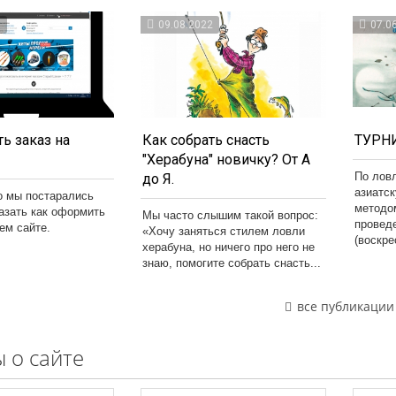
3
09.08.2022
07.0
ь заказ на
Как собрать снасть
ТУРНИ
"Херабуна" новичку? От А
По лов
до Я.
азиатс
о мы постарались
методо
казать как оформить
Мы часто слышим такой вопрос:
провед
шем сайте.
«Хочу заняться стилем ловли
(воскре
херабуна, но ничего про него не
знаю, помогите собрать снасть...
все публикации
 о сайте