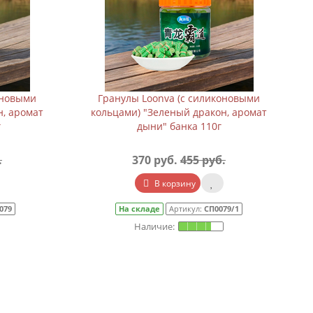
оновыми
Гранулы Loonva (с силиконовыми
н, аромат
кольцами) "Зеленый дракон, аромат
г
дыни" банка 110г
.
370 руб.
455 руб.
В корзину
079
На складе
Артикул:
СП0079/1