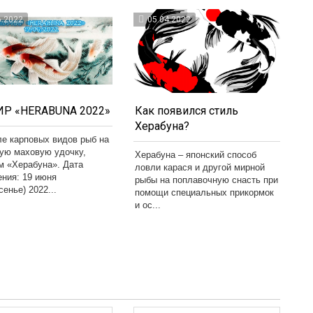
6.2022
05.04.2022
Р «HERABUNA 2022»
Как появился стиль
Херабуна?
ле карповых видов рыб на
кую маховую удочку,
Херабуна – японский способ
м «Херабуна». Дата
ловли карася и другой мирной
ения: 19 июня
рыбы на поплавочную снасть при
сенье) 2022...
помощи специальных прикормок
и ос...