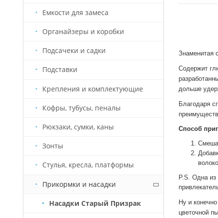
Емкости для замеса
Органайзеры и коробки
Подсачеки и садки
Знаменитая с
Содержит глю
Подставки
разработанн
Крепления и комплектующие
дольше удерж
Благодаря сп
Кофры, тубусы, пеналы
преимуществ
Рюкзаки, сумки, каны
Способ приг
Смешат
Зонты
Добавк
волоко
Стулья, кресла, платформы
P.S. Одна из
Прикормки и насадки
привлекател
Насадки Старый Призрак
Ну и конечно
цветочной пы