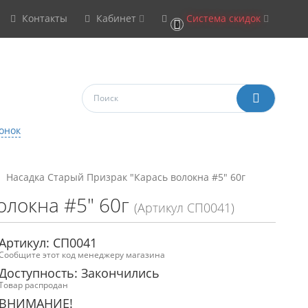
Контакты
Кабинет
Система скидок
0
онок
Насадка Старый Призрак "Карась волокна #5" 60г
олокна #5" 60г
(Артикул СП0041)
Артикул: СП0041
Сообщите этот код менеджеру магазина
Доступность: Закончились
Товар распродан
ВНИМАНИЕ!