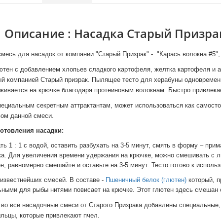
Описание : Насадка Старый Призрак
месь для насадок от компании "Старый Призрак" - "Карась волокна #5",
тен с добавлением хлопьев сладкого картофеля, желтка картофеля и а
ый компанией Старый призрак. Пылящее тесто для херабуны одновремен
ивается на крючке благодаря протеиновым волокнам. Быстро привлекает
ециальным секретным аттрактантам, может использоваться как самостоя
ом данной смеси.
отовления насадки:
ь 1 : 1 с водой, оставить разбухать на 3-5 минут, смять в форму – при
а. Для увеличения времени удержания на крючке, можно смешивать с л
н, равномерно смешайте и оставьте на 3-5 минут. Тесто готово к исполь
 известнейших смесей. В составе -
Пшеничный белок (глютен)
который, п
ьными для рыбы нитями повисает на крючке. Этот глютен здесь смешан
 во все насадочные смеси от Старого Призрака добавлены специальные, 
льцы, которые привлекают пчел.