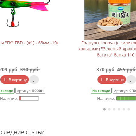
 "FK" FBD - (#1) - 63мм -10г
Гранулы Loonva (с силик
кольцами) "Зеленый драко
батата" банка 110
209 руб.
330 руб.
370 руб.
455 руб
В корзину
В корзину
 складе
Артикул:
БС0001
На складе
Артикул:
СП0
следние статьи