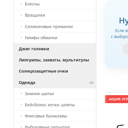
Блесны
Вращалки
Н
Силиконовые приманки
Если 
с выбор
Нимфы-обманки
Джиг головки
Липгрипы, захваты, мультитулы
Солнцезащитные очки
Одежда
Зимние шапки
АКЦИЯ. УСПЕЙ КУПИТЬ!
АКЦИЯ. УСП
Бейсболки, кепки, шляпы
Флисовые балаклавы
Рыболовные перчатки