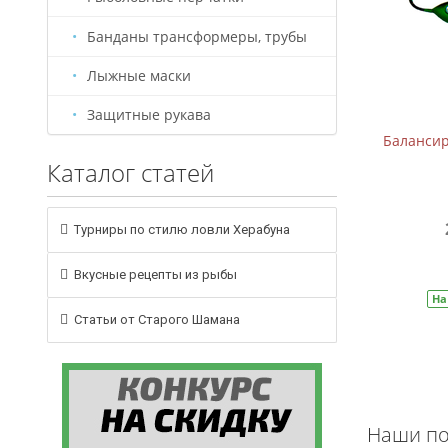
Банданы трансформеры, трубы
Лыжные маски
Защитные рукава
Балансир B-2 (5см, 7,5г)
Балансиры
Каталог статей
209 руб.
310 руб.
Турниры по стилю ловли Херабуна
В корзину
Вкусные рецепты из рыбы
На складе
Артикул:
БС0005
На
Статьи от Старого Шамана
Наши по