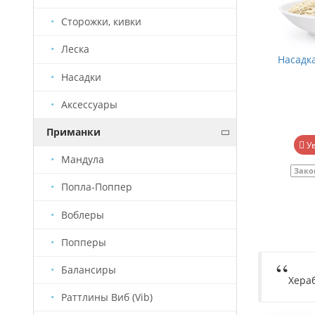
Сторожки, кивки
Леска
Насадка Старый Призрак "Карась #4"
Насадк
160г
Насадки
Аксессуары
390 руб.
Приманки
В корзину
У
Мандула
В наличии
Артикул
СП0012
Зако
Попла-Поппер
Воблеры
Попперы
Балансиры
Хера
Раттлины Виб (Vib)