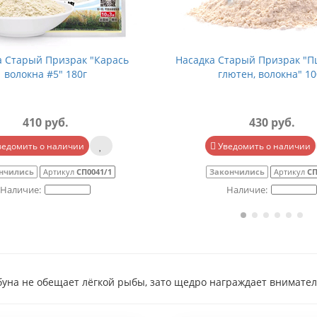
а Старый Призрак "Карась
Насадка Старый Призрак "
волокна #5" 180г
глютен, волокна" 10
410 руб.
430 руб.
ведомить о наличии
Уведомить о наличии
нчились
Артикул
СП0041/1
Закончились
Артикул
СП
буна не обещает лёгкой рыбы, зато щедро награждает внимате