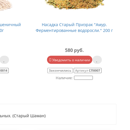
Пшеничный
Насадка Старый Призрак "Амур.
0г
Ферментированные водоросли." 200 г
580 руб.
Уведомить о наличии
0014
Закончились
Артикул
СП0007
льных. (Старый Шаман)