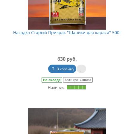
Насадка Старый Призрак "Шарики для карася" 500г
630 руб.
В корзину
На складе
Артикул:
СП0083