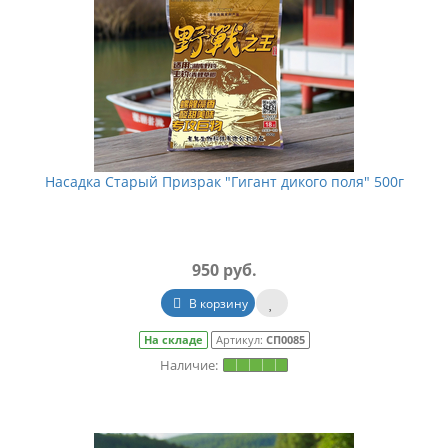
Насадка Старый Призрак "Гигант дикого поля" 500г
950 руб.
В корзину
На складе
Артикул:
СП0085