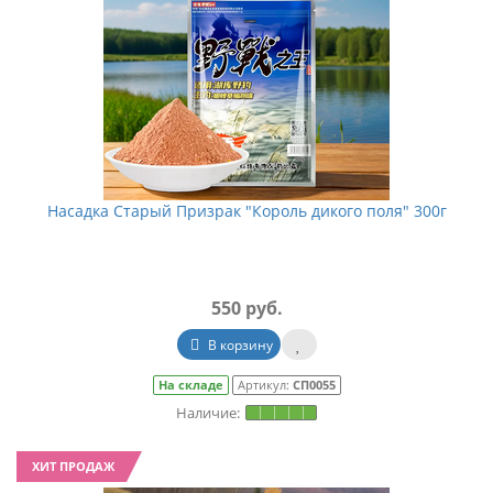
Насадка Старый Призрак "Король дикого поля" 300г
550 руб.
В корзину
На складе
Артикул:
СП0055
ХИТ ПРОДАЖ