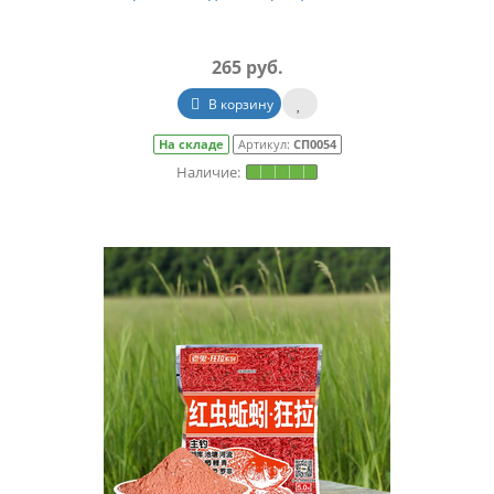
265 руб.
АКЦИЯ. УСПЕЙ КУПИТЬ!
АКЦИЯ. УСПЕЙ КУПИТЬ!
В корзину
На складе
Артикул:
СП0054
Гранулы Loonva (с силиконовыми
Защитные рукава 
кольцами) "Зеленый дракон, аромат
дыни" банка 110г
370 руб.
455 руб.
529 руб.
В корзину
В корз