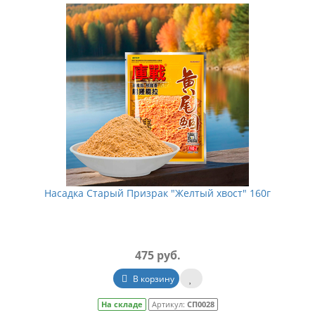
Насадка Старый Призрак "Желтый хвост" 160г
475 руб.
В корзину
На складе
Артикул:
СП0028