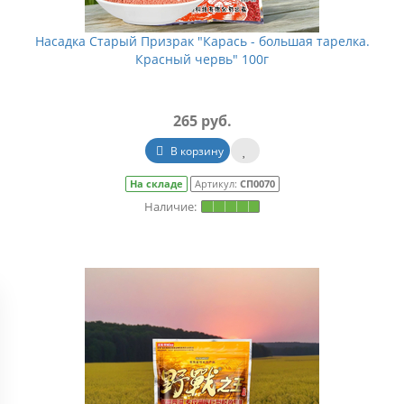
На складе
Артикул:
СП0079/1
На складе
Ар
Насадка Старый Призрак "Карась - большая тарелка.
Красный червь" 100г
265 руб.
В корзину
На складе
Артикул:
СП0070