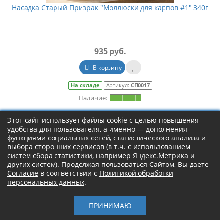
Насадка Старый Призрак "Моллюски для карпов #1" 340г
935 руб.
В корзину
На складе
Артикул:
СП0017
Этот сайт использует файлы cookie с целью повышения
ХИТ ПРОДАЖ
удобства для пользователя, а именно — дополнения
функциями социальных сетей, статистического анализа и
выбора сторонних сервисов (в т.ч. с использованием
Левая панель
систем сбора статистики, например Яндекс.Метрика и
других систем). Продолжая пользоваться Сайтом, Вы даете
Согласие
в соответствии с
Политикой обработки
персональных данных
.
ПРИНИМАЮ