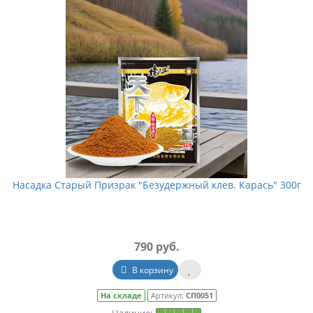
Насадка Старый Призрак "Безудержный клев. Карась" 300г
790 руб.
В корзину
На складе
Артикул:
СП0051