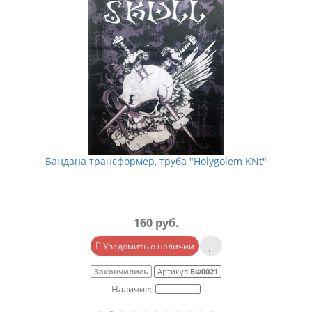
Бандана трансформер, труба "Holygolem KNt"
160 руб.
Уведомить о наличии
Закончились
Артикул
БФ0021