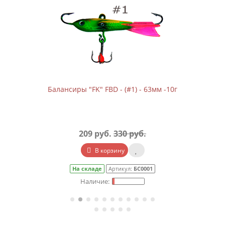
Балансиры "FK" FBD - (#1) - 63мм -10г
209 руб.
330 руб.
В корзину
На складе
Артикул:
БС0001