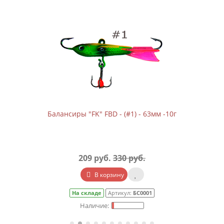
Балансиры "FK" FBD - (#1) - 63мм -10г
209 руб.
330 руб.
В корзину
На складе
Артикул:
БС0001