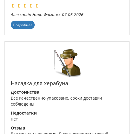
Александр
Наро-Фоминск
07.06.2026
Подробнее
Насадка для херабуна
Достоинства
Все качественно упаковано, сроки доставки
соблюдены
Недостатки
нет
Отзыв
Все получил во время. Будем осваивать новый