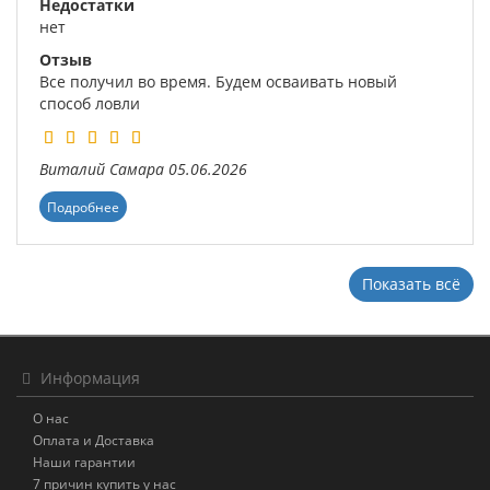
Недостатки
нет
Отзыв
Все получил во время. Будем осваивать новый
способ ловли
Виталий
Самара
05.06.2026
Подробнее
Показать всё
Информация
О нас
Оплата и Доставка
Наши гарантии
7 причин купить у нас