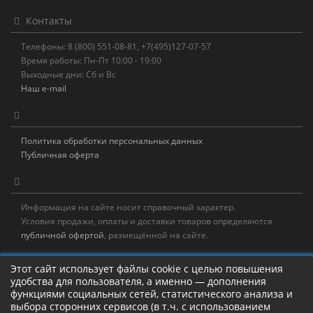
Контакты
Телефоны: 8 (800) 551-08-81, +7(495)127-07-57
Время работы: Пн-Пт 10:00 - 19:00
Выходные дни: Сб и Вс
Наш e-mail
Политика обработки персональных данных
Публичная оферта
Информация на сайте носит справочный характер.
Условия продажи, оплаты и доставки товаров определяются
публичной офертой
, размещённой на сайте.
Новостная рассылка
Этот сайт использует файлы cookie с целью повышения
удобства для пользователя, а именно — дополнения
Новости, акции, распродажи и полезные советы!
функциями социальных сетей, статистического анализа и
выбора сторонних сервисов (в т.ч. с использованием