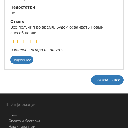
Недостатки
нет
Отзыв
Все получил во время. Будем осваивать новый
способ ловли
Виталий
Самара
05.06.2026
Подробнее
Показать всё
Информация
О нас
Оплата и Доставка
Наши гарантии