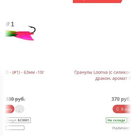
Гранулы Loonva (с силиконовыми кольцами) "Зеленый
дракон, аромат батата" банка 110г
370 руб.
455 руб.
В корзину
На складе
Артикул:
СП0079