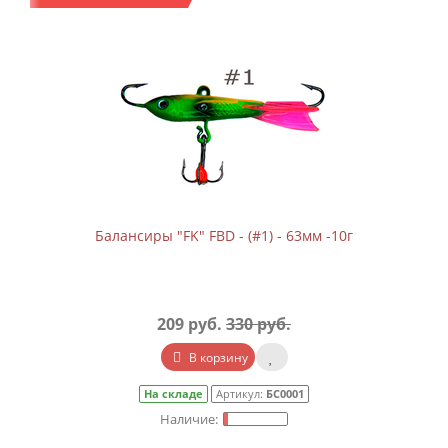
Балансиры "FK" FBD - (#1) - 63мм -10г
209 руб.
330 руб.
В корзину
На складе
Артикул:
БС0001