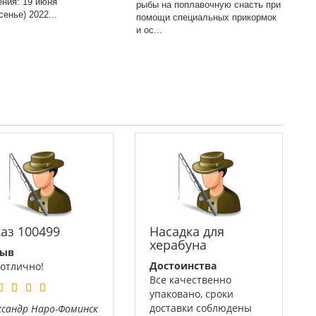
ения: 19 июня
рыбы на поплавочную снасть при
сенье) 2022...
помощи специальных прикормок
и ос...
каз 100499
Насадка для
херабуна
зыв
Достоинства
 отлично!
Все качественно
упаковано, сроки
доставки соблюдены
ксандр
Наро-Фоминск