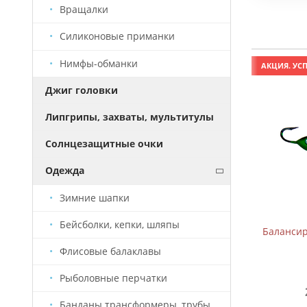
Вращалки
Силиконовые приманки
Нимфы-обманки
АКЦИЯ. УСПЕЙ КУПИТЬ!
АКЦИЯ. УСП
Джиг головки
Липгрипы, захваты, мультитулы
Солнцезащитные очки
Одежда
Зимние шапки
Бейсболки, кепки, шляпы
Балансир B-2 (5см, 7,5г)
Балансиры
Флисовые балаклавы
Рыболовные перчатки
209 руб.
310 руб.
Банданы трансформеры, трубы