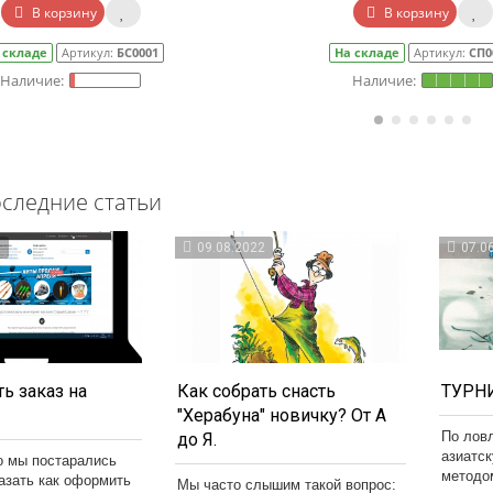
В корзину
В корзину
 складе
Артикул:
БС0001
На складе
Артикул:
СП0
следние статьи
3
09.08.2022
07.0
ь заказ на
Как собрать снасть
ТУРНИ
"Херабуна" новичку? От А
По лов
до Я.
азиатс
о мы постарались
методо
казать как оформить
Мы часто слышим такой вопрос: