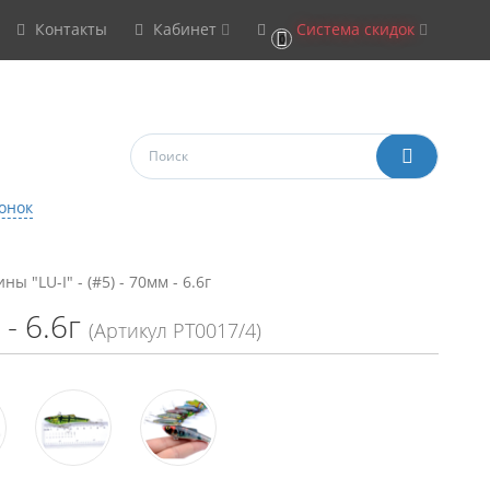
Контакты
Кабинет
Система скидок
0
онок
ны "LU-I" - (#5) - 70мм - 6.6г
 - 6.6г
(Артикул РТ0017/4)