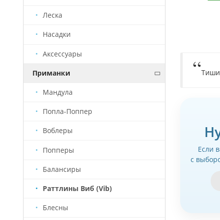
Леска
Насадки
Аксессуары
Тиши
Приманки
Мандула
Попла-Поппер
Н
Воблеры
Если 
Попперы
с выбор
Балансиры
Раттлины Виб (Vib)
Блесны