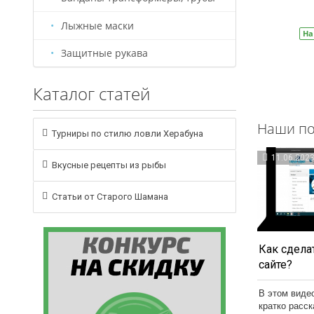
В корзину
Лыжные маски
На складе
Артикул:
БС0005
На
Защитные рукава
Каталог статей
Наши по
Турниры по стилю ловли Херабуна
11.06.202
Вкусные рецепты из рыбы
Статьи от Старого Шамана
Как сделат
сайте?
В этом виде
кратко расс