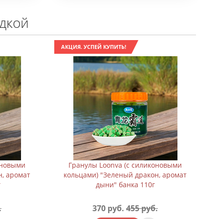
идкой
АКЦИЯ. УСПЕЙ КУПИТЬ!
оновыми
Гранулы Loonva (с силиконовыми
н, аромат
кольцами) "Зеленый дракон, аромат
г
дыни" банка 110г
.
370 руб.
455 руб.