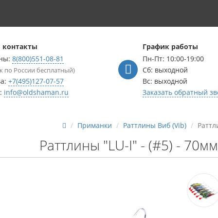
 контакты
График работы
ны:
8(800)551-08-81
Пн-Пт: 10:00-19:00
Сб: выходной
к по России бесплатный)
ва:
+7(495)127-07-57
Вс: выходной
l:
info@oldshaman.ru
Заказать обратный зв
Приманки
Раттлины Виб (Vib)
Раттли
Раттлины "LU-I" - (#5) - 70мм