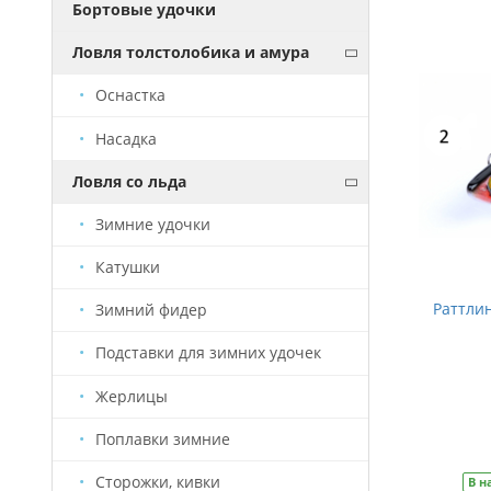
Бортовые удочки
Ловля толстолобика и амура
Оснастка
Насадка
Ловля со льда
Зимние удочки
Катушки
Раттлины "LU-I" - (#1) - 70мм - 6.6г
Раттлины
Зимний фидер
Подставки для зимних удочек
Жерлицы
245 руб.
Поплавки зимние
В корзину
Сторожки, кивки
В наличии
Артикул
РТ0017
В н