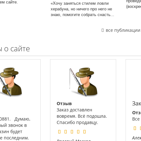
провед
шем сайте.
«Хочу заняться стилем ловли
(воскре
херабуна, но ничего про него не
знаю, помогите собрать снасть...
все публикации
 о сайте
За
Отзыв
Заказ доставлен
От
вовремя. Всё подошла.
00881. Думаю,
Все
Спасибо продавцу.
вый звонок в
азин будет
не последним.
Але