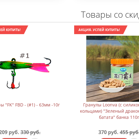
Товары со ск
ЕЙ КУПИТЬ!
АКЦИЯ. УСПЕЙ КУПИТЬ!
 "FK" FBD - (#1) - 63мм -10г
Гранулы Loonva (с силик
кольцами) "Зеленый драко
батата" банка 110
209 руб.
330 руб.
370 руб.
455 руб