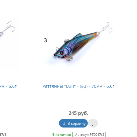
мм - 6.6г
Раттлины "LU-I" - (#3) - 70мм - 6.6г
245 руб.
В корзину
17/3
В наличии
Артикул
РТ0017/2