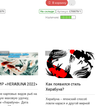
В корзину
079
На складе
Артикул:
СП0079/1
6.2022
05.04.2022
Р «HERABUNA 2022»
Как появился стиль
Херабуна?
ле карповых видов рыб на
кую маховую удочку,
Херабуна – японский способ
м «Херабуна». Дата
ловли карася и другой мирной