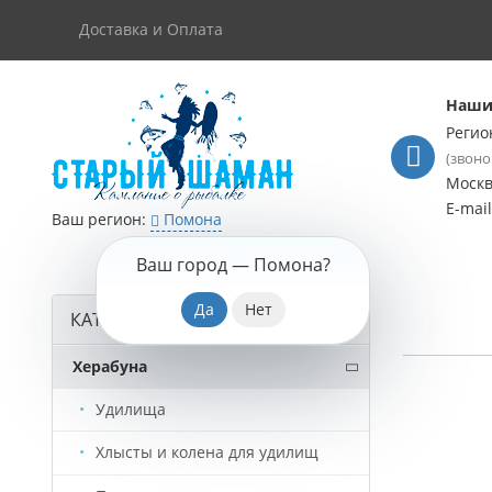
Доставка и Оплата
Наши
Регио
(звоно
Моск
E-mai
Ваш регион:
Помона
Ваш город —
Помона
?
КАТАЛОГ ТОВАРОВ
Херабуна
Удилища
Хлысты и колена для удилищ