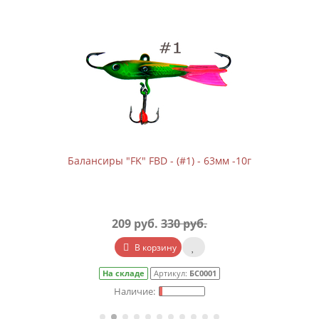
Балансиры "FK" FBD - (#1) - 63мм -10г
209 руб.
330 руб.
В корзину
На складе
Артикул:
БС0001