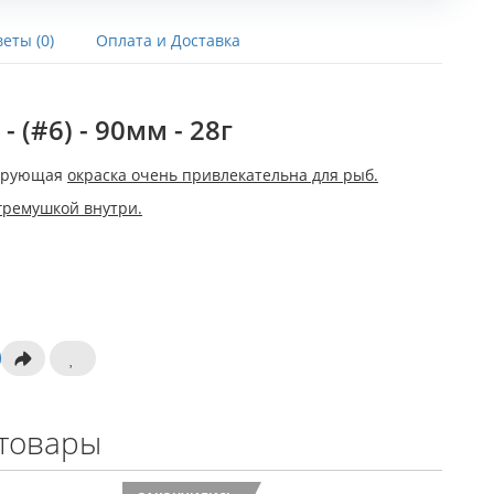
еты (0)
Оплата и Доставка
 (#6) - 90мм - 28г
цирующая
окраска очень привлекательна для рыб.
гремушкой внутри.
товары