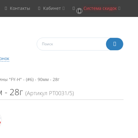
Контакты
Кабинет
Система скидок
0
онок
ны "FY-H" - (#6) - 90мм - 28г
 - 28г
(Артикул РТ0031/5)