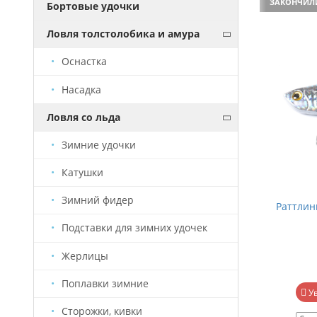
ЗАКОНЧИЛИСЬ
ЗАКОНЧИЛ
Бортовые удочки
Ловля толстолобика и амура
Оснастка
Насадка
Ловля со льда
Зимние удочки
Катушки
Зимний фидер
Раттлины "FY-H" - (#2) - 90мм - 28г -
Раттлины
светящийся
Подставки для зимних удочек
Жерлицы
265 руб.
Поплавки зимние
Уведомить о наличии
У
Сторожки, кивки