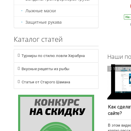
В корзину
Лыжные маски
На складе
Артикул:
БС0001
На
Защитные рукава
Каталог статей
Наши по
Турниры по стилю ловли Херабуна
Вкусные рецепты из рыбы
11.06.202
Статьи от Старого Шамана
Как сделат
сайте?
В этом виде
кратко расс