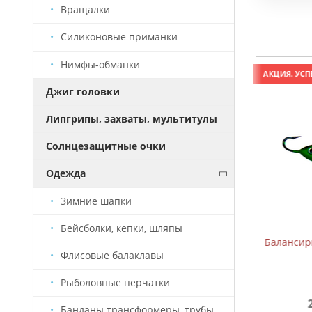
Вращалки
Силиконовые приманки
Нимфы-обманки
АКЦИЯ. УСПЕЙ КУПИТЬ!
АКЦИЯ. УСП
Джиг головки
Липгрипы, захваты, мультитулы
Солнцезащитные очки
Одежда
Зимние шапки
Бейсболки, кепки, шляпы
Балансиры "FK" FBD - (#1) - 63мм -10г
Гранул
Флисовые балаклавы
кольцами
Рыболовные перчатки
209 руб.
330 руб.
Банданы трансформеры, трубы