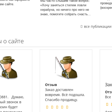
Мы часто слышим такой вопрос:
провед
шем сайте.
«Хочу заняться стилем ловли
(воскре
херабуна, но ничего про него не
знаю, помогите собрать снасть...
все публикации
 о сайте
За
Отзыв
Заказ доставлен
От
вовремя. Всё подошла.
00881. Думаю,
Все
Спасибо продавцу.
вый звонок в
азин будет
не последним.
Але