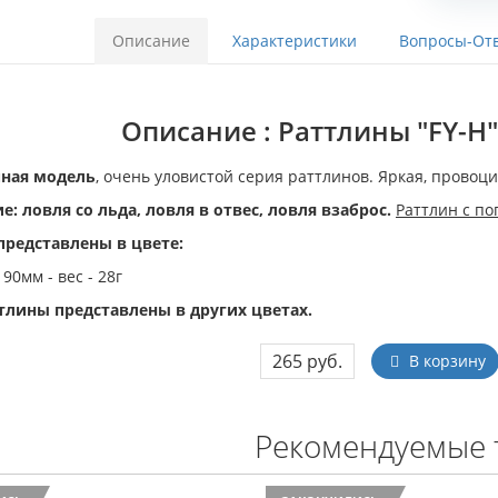
Описание
Характеристики
Вопросы-Отв
Описание : Раттлины "FY-H" -
пная модель
, очень уловистой серия раттлинов. Яркая, прово
: ловля со льда, ловля в отвес, ловля взаброс.
Раттлин с по
представлены в цвете:
 90мм - вес - 28г
тлины представлены в других цветах.
265 руб.
В корзину
Рекомендуемые 