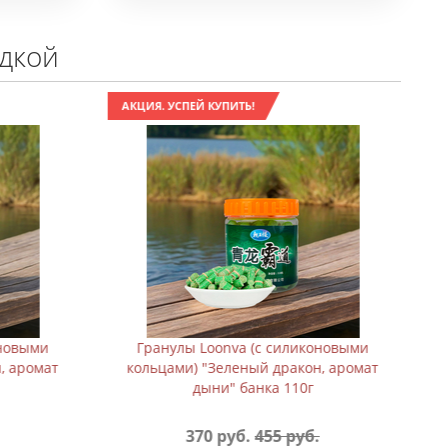
идкой
АКЦИЯ. УСПЕЙ КУПИТЬ!
оновыми
Защитные рукава Holygolem m10#2
н, аромат
.
529 руб.
935 руб.