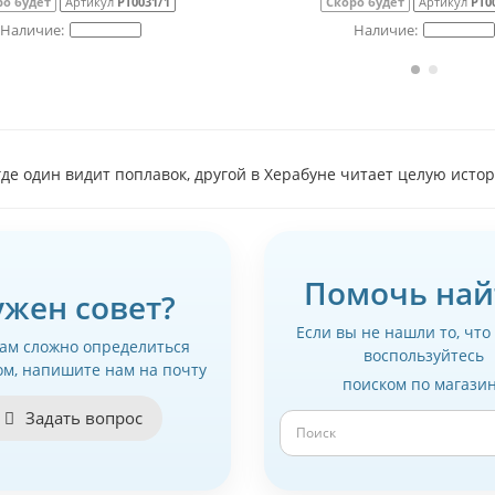
ро будет
Артикул
РТ0031/2
Скоро будет
Артикул
РТ0
где один видит поплавок, другой в Херабуне читает целую ист
Помочь най
ужен совет?
Если вы не нашли то, что
вам сложно определиться
воспользуйтесь
ом, напишите нам на почту
поиском по магази
Задать вопрос