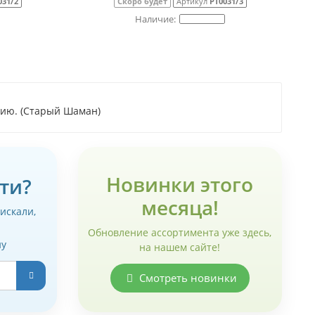
031/3
Скоро будет
Артикул
РТ0031/4
орию. (Старый Шаман)
Новинки этого
ти?
месяца!
 искали,
Обновление ассортимента уже здесь,
ну
на нашем сайте!
Смотреть новинки