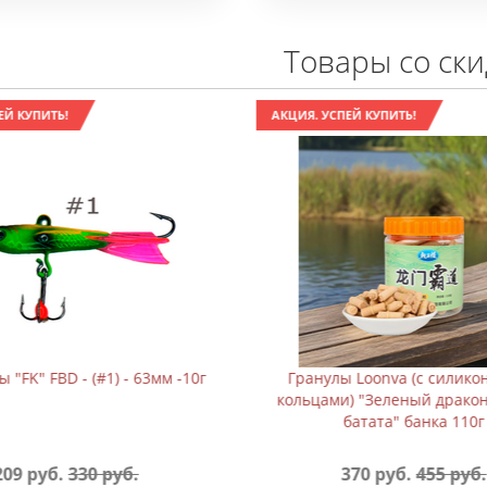
Товары со ск
ЕЙ КУПИТЬ!
АКЦИЯ. УСПЕЙ КУПИТЬ!
ы Loonva (с силиконовыми
Гранулы Loonva (с силик
) "Зеленый дракон, аромат
кольцами) "Зеленый драко
батата" банка 110г
дыни" банка 110г
370 руб.
455 руб.
370 руб.
455 руб