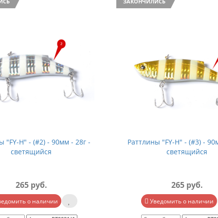
ИСЬ
ЗАКОНЧИЛИСЬ
 "FY-H" - (#3) - 90мм - 28г -
Раттлины "FY-H" - (#4) - 90
светящийся
265 руб.
265 руб.
ведомить о наличии
Уведомить о наличии