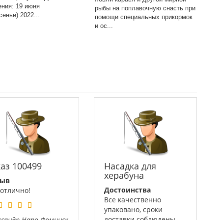
ения: 19 июня
рыбы на поплавочную снасть при
сенье) 2022...
помощи специальных прикормок
и ос...
каз 100499
Насадка для
херабуна
зыв
Достоинства
 отлично!
Все качественно
упаковано, сроки
доставки соблюдены
ксандр
Наро-Фоминск