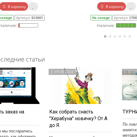
В корзину
В корзину
 складе
Артикул:
СП0079
На складе
Артикул:
СП00
следние статьи
3
09.08.2022
07.0
ь заказ на
Как собрать снасть
ТУРНИ
"Херабуна" новичку? От А
По лов
до Я.
азиатс
о мы постарались
методо
казать как оформить