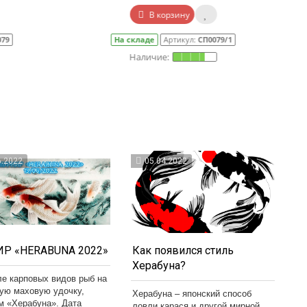
В корзину
79/1
На складе
Артикул:
РК0010
6.2022
05.04.2022
Р «HERABUNA 2022»
Как появился стиль
Херабуна?
ле карповых видов рыб на
кую маховую удочку,
Херабуна – японский способ
м «Херабуна». Дата
ловли карася и другой мирной