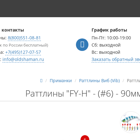
 контакты
График работы
ны:
8(800)551-08-81
Пн-Пт: 10:00-19:00
Сб: выходной
к по России бесплатный)
ва:
+7(495)127-07-57
Вс: выходной
l:
info@oldshaman.ru
Заказать обратный зв
Приманки
Раттлины Виб (Vib)
Раттли
Раттлины "FY-H" - (#6) - 90мм