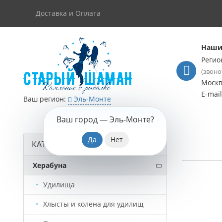
Доставка и Оплата
Наши
Регио
(звоно
Моск
E-mai
Ваш регион:
Эль-Монте
Ваш город —
Эль-Монте
?
КАТАЛОГ ТОВАРОВ
Херабуна
Удилища
Хлысты и колена для удилищ