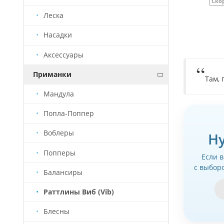
Скоро будет
Артикул
РТ0031/1
Ско
Леска
Насадки
Аксессуары
Приманки
Там, 
Мандула
Попла-Поппер
Воблеры
Н
Попперы
Если 
с выбор
Балансиры
Раттлины Виб (Vib)
Блесны