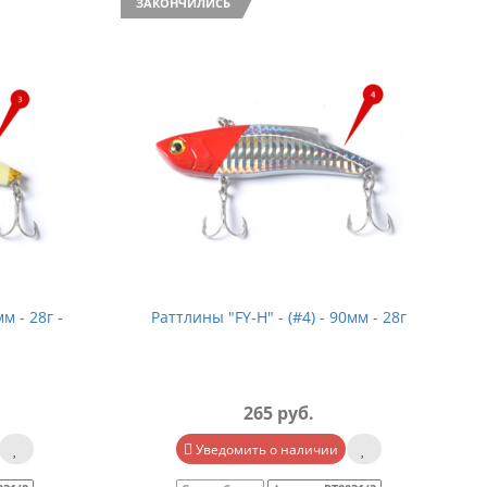
ЗАКОНЧИЛИСЬ
мм - 28г
Раттлины "FY-H" - (#5) - 90мм - 28г
265 руб.
Уведомить о наличии