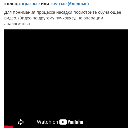
кольца,
красные
или
желтые (бледные)
Для понимания процесса насадки посмотрите обучающее
видео. (Видео по другому пучковязу, но операции
аналогичны)