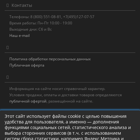
Контакты
Телефоны: 8 (800) 551-08-81, +7(495)127-07-57
Время работы: Пн-Пт 10:00 - 19:00
Выходные дни: Сб и Вс
Наш e-mail
Политика обработки персональных данных
Публичная оферта
Информация на сайте носит справочный характер.
Условия продажи, оплаты и доставки товаров определяются
публичной офертой
, размещённой на сайте.
Новостная рассылка
Этот сайт использует файлы cookie с целью повышения
удобства для пользователя, а именно — дополнения
Новости, акции, распродажи и полезные советы!
функциями социальных сетей, статистического анализа и
выбора сторонних сервисов (в т.ч. с использованием
систем сбора статистики, например Яндекс.Метрика и