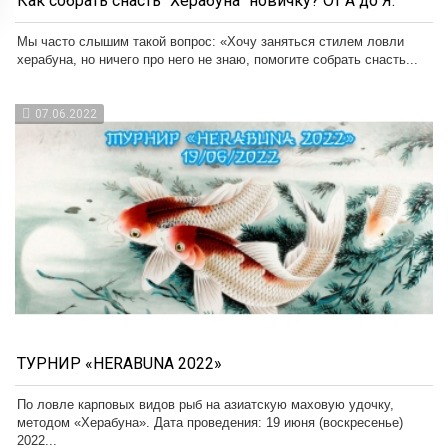
Как собрать снасть "Херабуна" новичку? От А до Я.
Мы часто слышим такой вопрос: «Хочу заняться стилем ловли
херабуна, но ничего про него не знаю, помогите собрать снасть...
07.06.2022
ТУРНИР «HERABUNA 2022»
По ловле карповых видов рыб на азиатскую маховую удочку,
методом «Херабуна». Дата проведения: 19 июня (воскресенье)
2022...