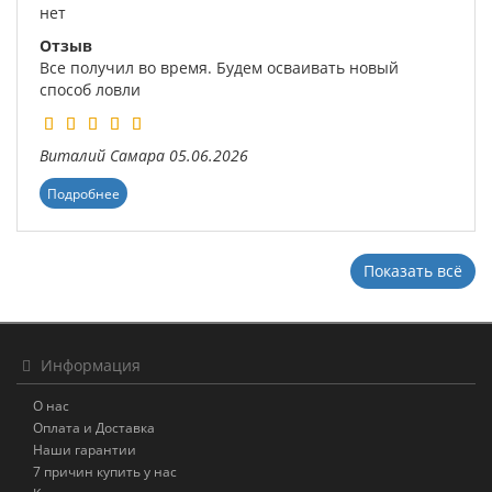
нет
Отзыв
Все получил во время. Будем осваивать новый
способ ловли
Виталий
Самара
05.06.2026
Подробнее
Показать всё
Информация
О нас
Оплата и Доставка
Наши гарантии
7 причин купить у нас