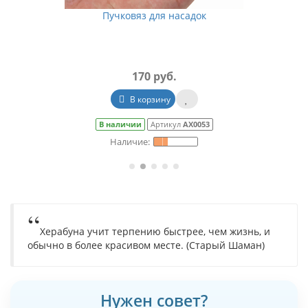
Резиновые кольца для насаживания мотыля
пучковязом "LINNHUE" (Линху) - желтый (бледный) (
упаковки)
95 руб.
Уведомить о наличии
Закончились
Артикул
АХ0057/1
Херабуна учит терпению быстрее, чем жизнь, и
обычно в более красивом месте. (Старый Шаман)
Нужен совет?