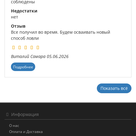
соблюдены
Недостатки
нет
Отзыв
Все получил во время. Будем осваивать новый
способ ловли
Виталий
Самара
05.06.2026
Подробнее
Показать всё
Информация
О нас
Оплата и Доставка