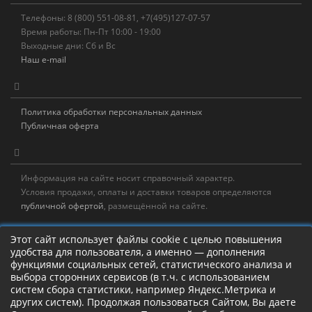
Телефоны: 8 (800) 551-08-81, +7(495)127-07-57
Время работы: Пн-Пт 10:00 - 19:00
Выходные дни: Сб и Вс
Наш e-mail
Политика обработки персональных данных
Публичная оферта
Информация на сайте носит справочный характер.
Условия продажи, оплаты и доставки товаров определяются
публичной офертой
, размещённой на сайте.
Новостная рассылка
Этот сайт использует файлы cookie с целью повышения
удобства для пользователя, а именно — дополнения
Новости, акции, распродажи и полезные советы!
функциями социальных сетей, статистического анализа и
выбора сторонних сервисов (в т.ч. с использованием
Левая панель
систем сбора статистики, например Яндекс.Метрика и
других систем). Продолжая пользоваться Сайтом, Вы даете