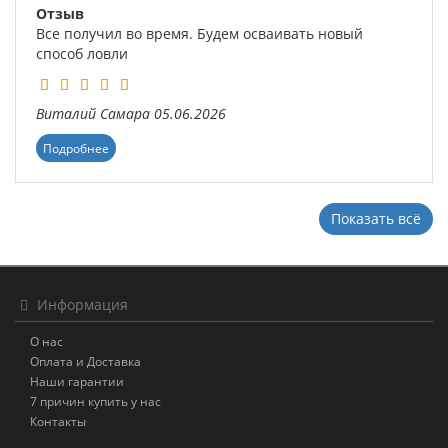
Отзыв
Все получил во время. Будем осваивать новый
способ ловли
Виталий
Самара
05.06.2026
Подробнее
Показать всё
Информация
О нас
Оплата и Доставка
Наши гарантии
7 причин купить у нас
Контакты