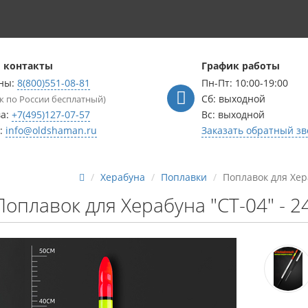
 контакты
График работы
ны:
8(800)551-08-81
Пн-Пт: 10:00-19:00
Сб: выходной
к по России бесплатный)
ва:
+7(495)127-07-57
Вс: выходной
l:
info@oldshaman.ru
Заказать обратный зв
Херабуна
Поплавки
Поплавок для Хера
Поплавок для Херабуна "СТ-04" - 24