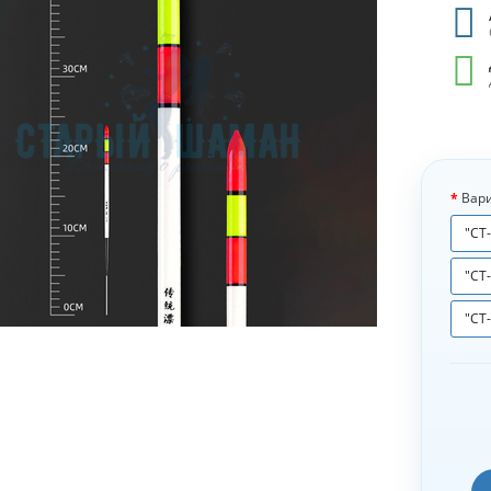
Вари
"СТ-
"СТ-
"СТ-