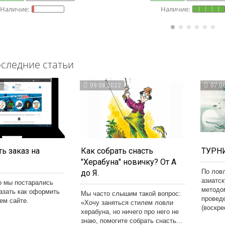
следние статьи
3
09.08.2022
07.0
ь заказ на
Как собрать снасть
ТУРНИ
"Херабуна" новичку? От А
По лов
до Я.
азиатс
о мы постарались
методо
казать как оформить
Мы часто слышим такой вопрос:
провед
шем сайте.
«Хочу заняться стилем ловли
(воскре
херабуна, но ничего про него не
знаю, помогите собрать снасть...