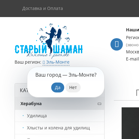
Доставка и Оплата
Наши
Регио
(звоно
Моск
E-mai
Ваш регион:
Эль-Монте
Ваш город —
Эль-Монте
?
КАТАЛОГ ТОВАРОВ
Херабуна
Удилища
Хлысты и колена для удилищ