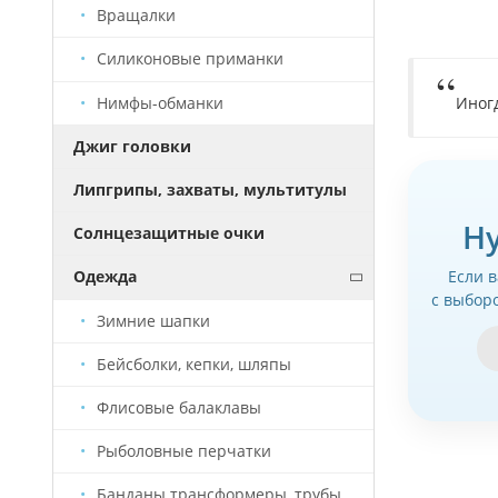
Вращалки
Силиконовые приманки
Нимфы-обманки
Иног
Джиг головки
Липгрипы, захваты, мультитулы
Н
Солнцезащитные очки
Если 
Одежда
с выбор
Зимние шапки
Бейсболки, кепки, шляпы
Флисовые балаклавы
Рыболовные перчатки
Банданы трансформеры, трубы