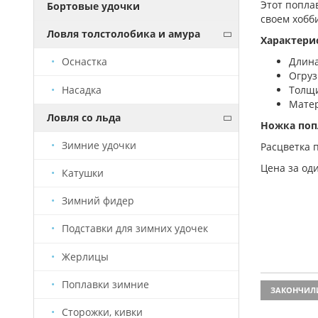
Этот попла
Бортовые удочки
своем хобб
Ловля толстолобика и амура
Характери
Длина
Оснастка
Огрузк
Насадка
Толщи
Матер
Ловля со льда
Ножка попл
Зимние удочки
Расцветка п
Цена за од
Катушки
Зимний фидер
Подставки для зимних удочек
Жерлицы
Поплавки зимние
ЗАКОНЧИЛ
Сторожки, кивки