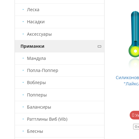
Леска
Насадки
Аксессуары
Приманки
Мандула
Попла-Поппер
Силиконов
Воблеры
"Лайкс
Попперы
Балансиры
У
Раттлины Виб (Vib)
О
Блесны