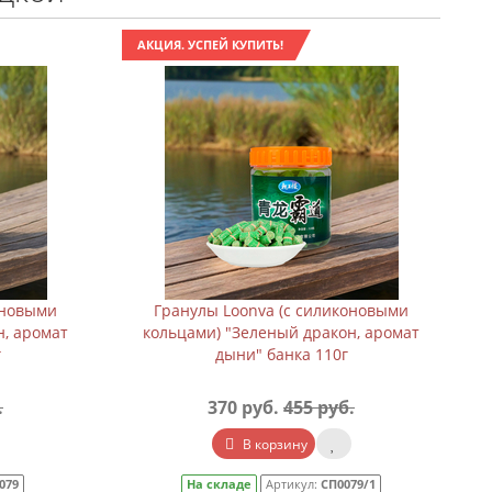
АКЦИЯ. УСПЕЙ КУПИТЬ!
оновыми
Гранулы Loonva (с силиконовыми
н, аромат
кольцами) "Зеленый дракон, аромат
г
дыни" банка 110г
.
370 руб.
455 руб.
В корзину
079
На складе
Артикул:
СП0079/1