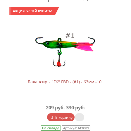
АКЦИЯ. УСПЕЙ КУПИТЬ!
Балансиры "FK" FBD - (#1) - 63мм -10г
209 руб.
330 руб.
В корзину
На складе
Артикул:
БС0001