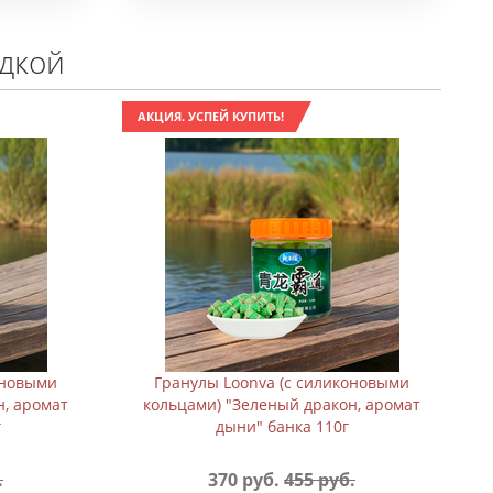
идкой
АКЦИЯ. УСПЕЙ КУПИТЬ!
оновыми
Гранулы Loonva (с силиконовыми
н, аромат
кольцами) "Зеленый дракон, аромат
г
дыни" банка 110г
.
370 руб.
455 руб.