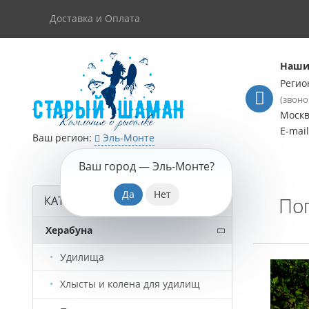
Доставка и Оплата
Наши
Регио
(звоно
Моск
E-mai
Ваш регион:
Эль-Монте
Ваш город —
Эль-Монте
?
Поп
КАТАЛОГ ТОВАРОВ
Херабуна
Удилища
Хлысты и колена для удилищ