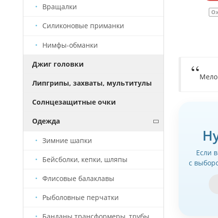
Вращалки
О
Силиконовые приманки
Нимфы-обманки
Джиг головки
Мело
Липгрипы, захваты, мультитулы
Солнцезащитные очки
Одежда
Н
Зимние шапки
Если 
Бейсболки, кепки, шляпы
с выбор
Флисовые балаклавы
Рыболовные перчатки
Банданы трансформеры, трубы