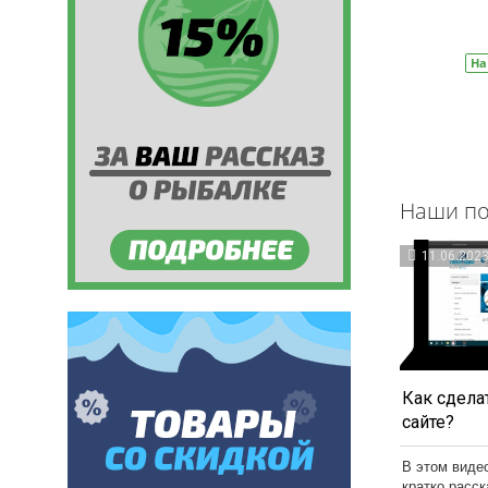
В корзину
На складе
Артикул:
БС0005
На
Наши по
11.06.202
Как сделат
сайте?
В этом виде
кратко расс