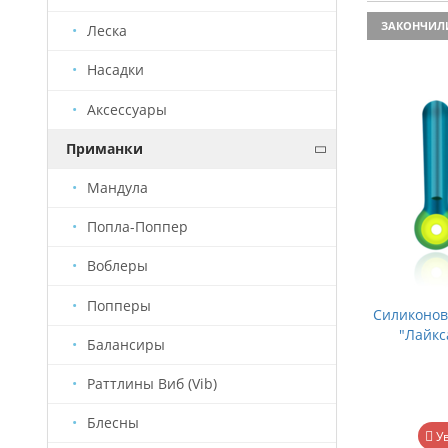
ЗАКОНЧИЛ
Леска
Насадки
Аксессуары
Приманки
Мандула
Попла-Поппер
Воблеры
Попперы
Силиконов
"Лайкс
Балансиры
Раттлины Виб (Vib)
Блесны
У