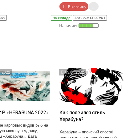
В корзину
079
На складе
Артикул:
СП0079/1
6.2022
05.04.2022
Р «HERABUNA 2022»
Как появился стиль
Херабуна?
ле карповых видов рыб на
кую маховую удочку,
Херабуна – японский способ
м «Херабуна». Дата
ловли карася и другой мирной