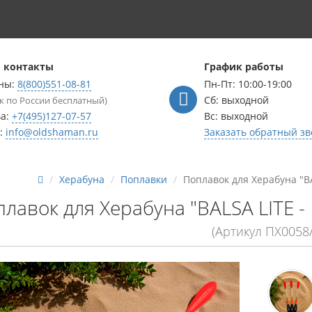
 контакты
График работы
ны:
8(800)551-08-81
Пн-Пт: 10:00-19:00
Сб: выходной
к по России бесплатный)
ва:
+7(495)127-07-57
Вс: выходной
l:
info@oldshaman.ru
Заказать обратный зв
Херабуна
Поплавки
Поплавок для Херабуна "BAL
лавок для Херабуна "BALSA LITE - 1
(Артикул ПХ0058/