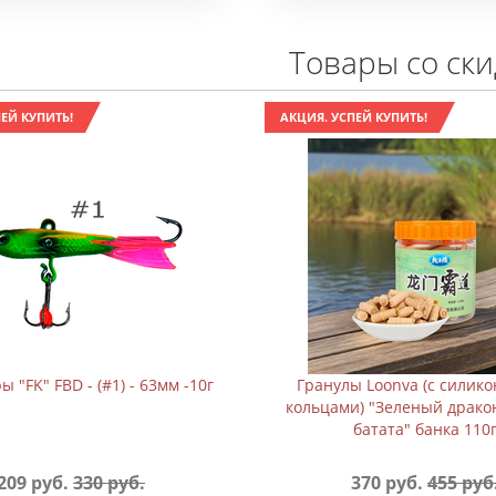
Товары со ск
ЕЙ КУПИТЬ!
АКЦИЯ. УСПЕЙ КУПИТЬ!
 "FK" FBD - (#1) - 63мм -10г
Гранулы Loonva (с силик
кольцами) "Зеленый драко
батата" банка 110
209 руб.
330 руб.
370 руб.
455 руб