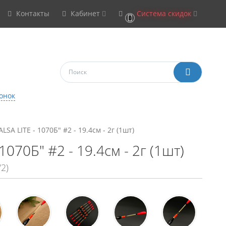
Контакты
Кабинет
Система скидок
0
онок
SA LITE - 1070Б" #2 - 19.4см - 2г (1шт)
070Б" #2 - 19.4см - 2г (1шт)
2)