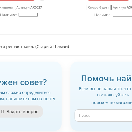
жидаем
Артикул
АХ0027
Скоро будет
Артикул
АХ
чи решают клёв. (Старый Шаман)
Помочь най
ужен совет?
Если вы не нашли то, что
вам сложно определиться
воспользуйтесь
ом, напишите нам на почту
поиском по магази
Задать вопрос