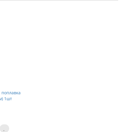
 поплавка
м) 1шт