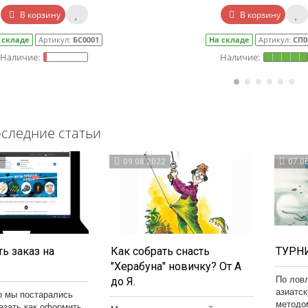
В корзину
В корзину
 складе
Артикул:
БС0001
На складе
Артикул:
СП0
следние статьи
3
09.08.2022
07.0
ь заказ на
Как собрать снасть
ТУРНИ
"Херабуна" новичку? От А
По лов
до Я.
азиатс
о мы постарались
методо
казать как оформить