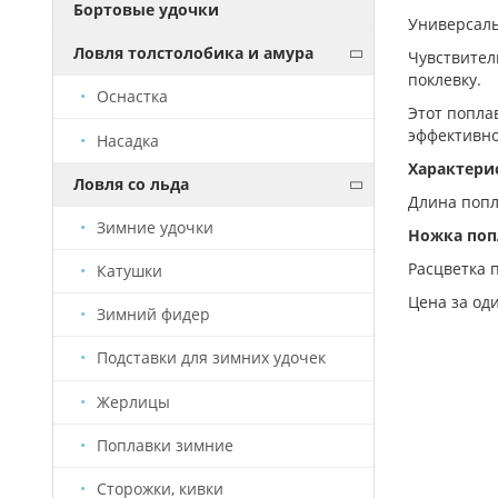
Бортовые удочки
Универсаль
Ловля толстолобика и амура
Чувствител
поклевку.
Оснастка
Этот попла
эффективно
Насадка
Характери
Ловля со льда
Длина попла
Зимние удочки
Ножка попл
Расцветка 
Катушки
Цена за од
Зимний фидер
Подставки для зимних удочек
Жерлицы
Поплавки зимние
Сторожки, кивки