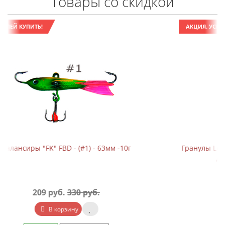
Товары со скидкой
АКЦИЯ. УСПЕЙ КУПИТЬ!
Гранулы Loonva (с силиконовыми кольцами) "Зеленый
дракон, аромат батата" банка 110г
370 руб.
455 руб.
В корзину