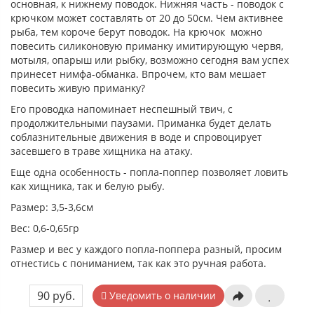
основная, к нижнему поводок. Нижняя часть - поводок с
крючком может составлять от 20 до 50см. Чем активнее
рыба, тем короче берут поводок. На крючок можно
повесить силиконовую приманку имитирующую червя,
мотыля, опарыш или рыбку, возможно сегодня вам успех
принесет нимфа-обманка. Впрочем, кто вам мешает
повесить живую приманку?
Его проводка напоминает неспешный твич, с
продолжительными паузами. Приманка будет делать
соблазнительные движения в воде и спровоцирует
засевшего в траве хищника на атаку.
Еще одна особенность - попла-поппер позволяет ловить
как хищника, так и белую рыбу.
Размер: 3,5-3,6см
Вес: 0,6-0,65гр
Размер и вес у каждого попла-поппера разный, просим
отнестись с пониманием, так как это ручная работа.
90 руб.
Уведомить о наличии