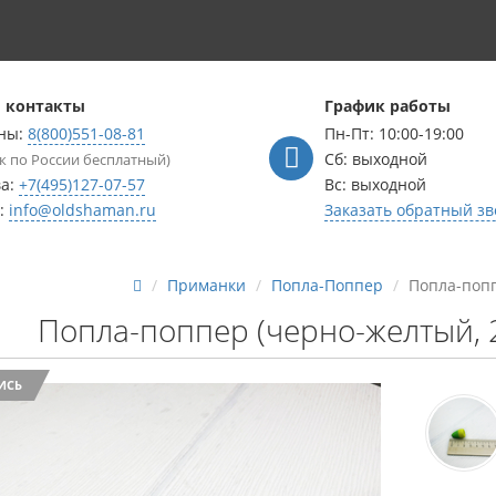
 контакты
График работы
ны:
8(800)551-08-81
Пн-Пт: 10:00-19:00
Сб: выходной
к по России бесплатный)
ва:
+7(495)127-07-57
Вс: выходной
l:
info@oldshaman.ru
Заказать обратный зв
Приманки
Попла-Поппер
Попла-попп
Попла-поппер (черно-желтый, 
ИСЬ