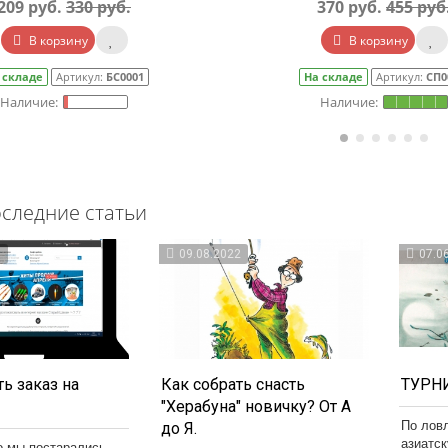
209 руб.
330 руб.
370 руб.
455 руб
В корзину
В корзину
 складе
Артикул:
БС0001
На складе
Артикул:
СП0
следние статьи
3
09.08.2022
07.0
ь заказ на
Как собрать снасть
ТУРНИ
"Херабуна" новичку? От А
По лов
до Я.
азиатс
о мы постарались