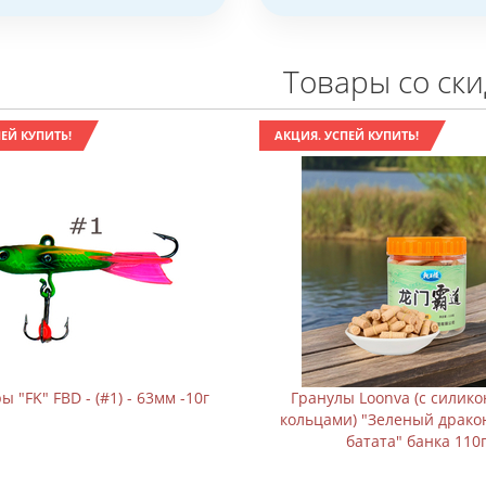
Товары со ск
ЕЙ КУПИТЬ!
АКЦИЯ. УСПЕЙ КУПИТЬ!
 "FK" FBD - (#1) - 63мм -10г
Гранулы Loonva (с силик
кольцами) "Зеленый драко
батата" банка 110