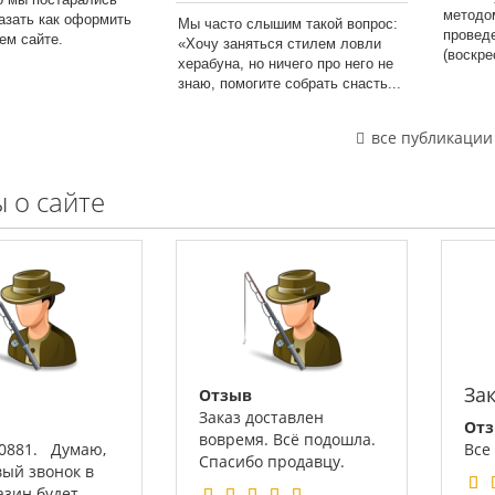
методо
казать как оформить
Мы часто слышим такой вопрос:
провед
шем сайте.
«Хочу заняться стилем ловли
(воскре
херабуна, но ничего про него не
знаю, помогите собрать снасть...
все публикации
 о сайте
За
Отзыв
Заказ доставлен
От
вовремя. Всё подошла.
00881. Думаю,
Все
Спасибо продавцу.
вый звонок в
азин будет