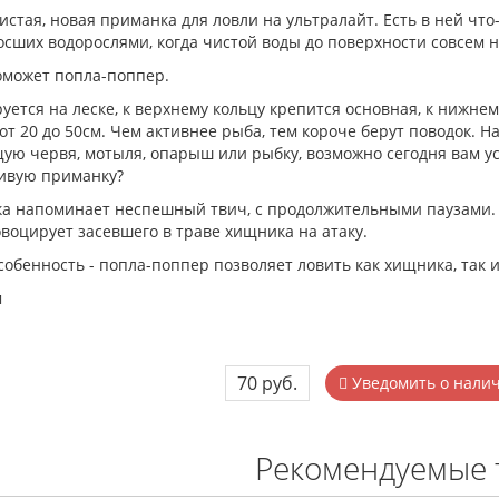
истая, новая приманка для ловли на ультралайт. Есть в ней что
осших водорослями, когда чистой воды до поверхности совсем 
поможет попла-поппер.
уется на леске, к верхнему кольцу крепится основная, к нижнем
 от 20 до 50см. Чем активнее рыба, тем короче берут поводок.
ю червя, мотыля, опарыш или рыбку, возможно сегодня вам ус
ивую приманку?
ка напоминает неспешный твич, с продолжительными паузами.
овоцирует засевшего в траве хищника на атаку.
собенность - попла-поппер позволяет ловить как хищника, так 
м
70 руб.
Уведомить о нали
Рекомендуемые 