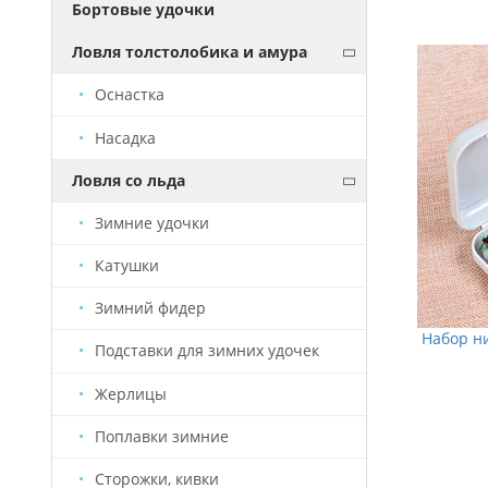
Бортовые удочки
УСПЕЙ! ОСТАЛОСЬ МАЛО
Ловля толстолобика и амура
Оснастка
Насадка
Ловля со льда
Зимние удочки
Катушки
Зимний фидер
Набор нимф, мушек, обманок Tab #1
Набор ни
Подставки для зимних удочек
(100шт)
Жерлицы
4 085 руб.
Поплавки зимние
В корзину
Сторожки, кивки