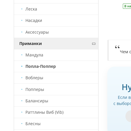
В наличии
Артикул
ОН0019
В н
Леска
Насадки
Аксессуары
Приманки
Чем с
Мандула
Попла-Поппер
Воблеры
Н
Попперы
Если 
Балансиры
с выбор
Раттлины Виб (Vib)
Блесны