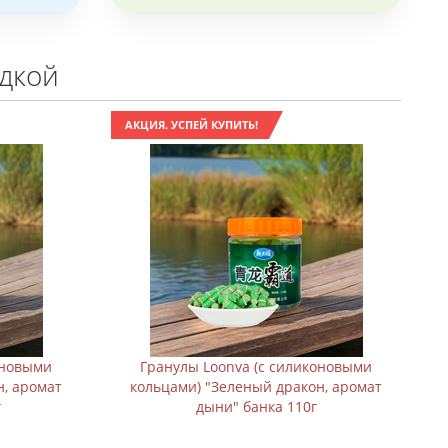
идкой
АКЦИЯ. УСПЕЙ КУПИТЬ!
оновыми
Гранулы Loonva (с силиконовыми
н, аромат
кольцами) "Зеленый дракон, аромат
г
дыни" банка 110г