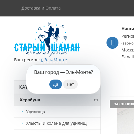
Доставка и Оплата
Наши
Регио
(звоно
Моск
E-mai
Ваш регион:
Эль-Монте
Ваш город —
Эль-Монте
?
КАТАЛОГ ТОВАРОВ
Херабуна
ЗАКОНЧИЛ
Удилища
Хлысты и колена для удилищ