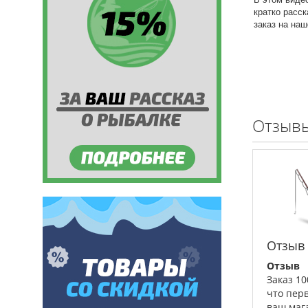
кратко расс
заказ на на
Отзывы
Отзыв
Отзыв
Заказ 1
что пер
ваш маг