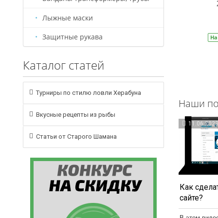
209 руб.
310 руб.
Лыжные маски
В корзину
Защитные рукава
На складе
Артикул:
БС0005
На
Каталог статей
Турниры по стилю ловли Херабуна
Наши по
Вкусные рецепты из рыбы
11.06.202
Статьи от Старого Шамана
Как сделат
сайте?
В этом виде