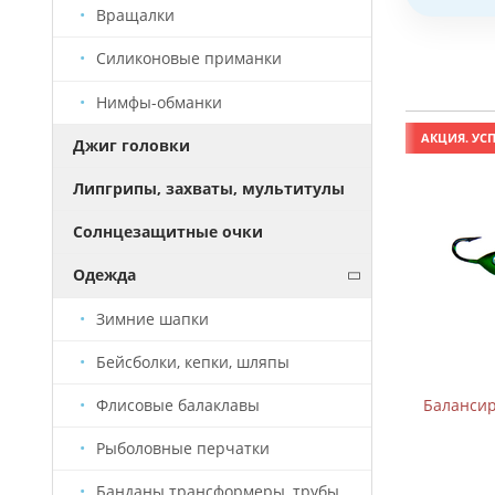
Вращалки
Силиконовые приманки
Нимфы-обманки
АКЦИЯ. УСПЕЙ КУПИТЬ!
АКЦИЯ. УСП
Джиг головки
Липгрипы, захваты, мультитулы
Солнцезащитные очки
Одежда
Зимние шапки
Бейсболки, кепки, шляпы
Флисовые балаклавы
Балансир B-2 (5см, 7,5г)
Балансиры
Рыболовные перчатки
Банданы трансформеры, трубы