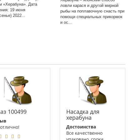
м «Херабуна». Дата
ловли карася и другой мирной
ения: 19 июня
рыбы на поплавочную снасть при
сенье) 2022...
помощи специальных прикормок
и ос...
каз 100499
Насадка для
херабуна
зыв
Достоинства
 отлично!
Все качественно
упаковано, сроки