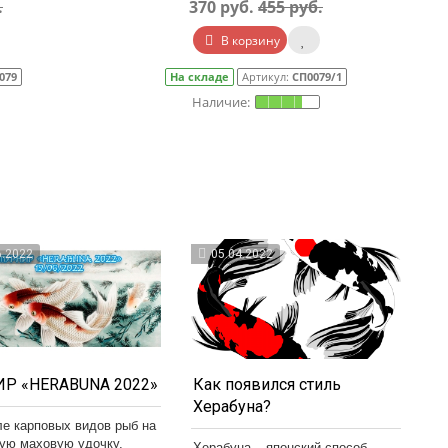
.
370 руб.
455 руб.
В корзину
079
На складе
Артикул:
СП0079/1
6.2022
05.04.2022
Р «HERABUNA 2022»
Как появился стиль
Херабуна?
ле карповых видов рыб на
кую маховую удочку,
Херабуна – японский способ