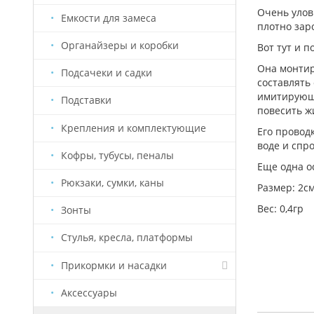
Очень улов
Емкости для замеса
плотно зар
Органайзеры и коробки
Вот тут и 
Она монтир
Подсачеки и садки
составлять
имитирующу
Подставки
повесить ж
Крепления и комплектующие
Его провод
воде и спр
Кофры, тубусы, пеналы
Еще одна о
Рюкзаки, сумки, каны
Размер: 2с
Вес: 0,4гр
Зонты
Стулья, кресла, платформы
Прикормки и насадки
Аксессуары
Насадки Старый Призрак