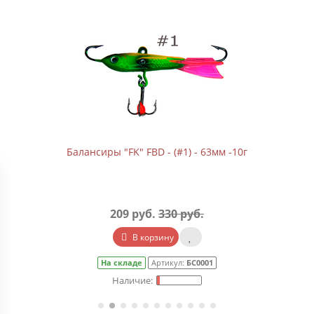
Балансиры "FK" FBD - (#1) - 63мм -10г
209 руб.
330 руб.
В корзину
На складе
Артикул:
БС0001