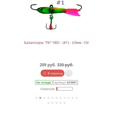
Балансиры "FK" FBD - (#1) - 63мм -10г
209 руб.
330 руб.
В корзину
На складе
Артикул:
БС0001