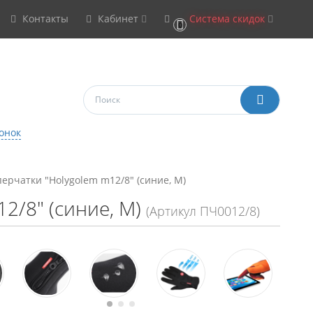
Контакты
Кабинет
Система скидок
0
онок
рчатки "Holygolem m12/8" (синие, M)
2/8" (синие, M)
(Артикул ПЧ0012/8)