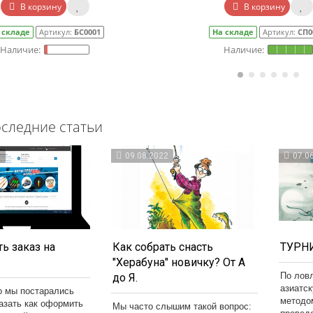
В корзину
В корзину
 складе
Артикул:
БС0001
На складе
Артикул:
СП0
следние статьи
3
09.08.2022
07.0
ь заказ на
Как собрать снасть
ТУРНИ
"Херабуна" новичку? От А
По лов
до Я.
азиатс
о мы постарались
методо
казать как оформить
Мы часто слышим такой вопрос: