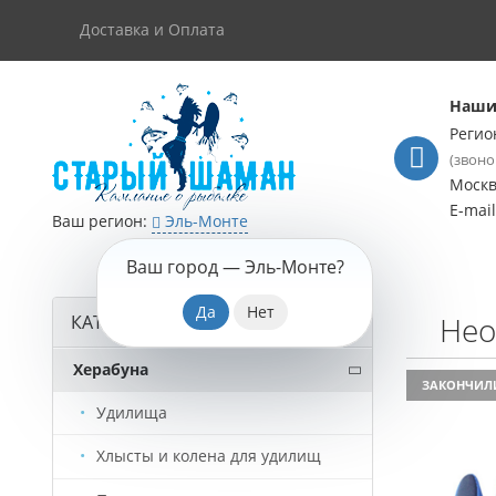
Доставка и Оплата
Наши
Регио
(звоно
Моск
E-mai
Ваш регион:
Эль-Монте
Ваш город —
Эль-Монте
?
Нео
КАТАЛОГ ТОВАРОВ
Херабуна
ЗАКОНЧИЛ
Удилища
Хлысты и колена для удилищ