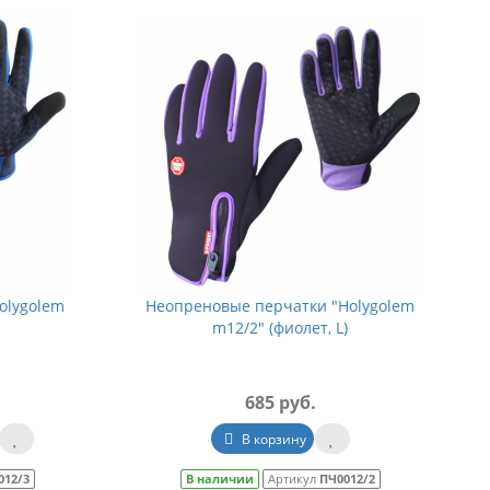
olygolem
Неопреновые перчатки "Holygolem
m12/2" (фиолет, L)
685 руб.
В корзину
012/3
В наличии
Артикул
ПЧ0012/2