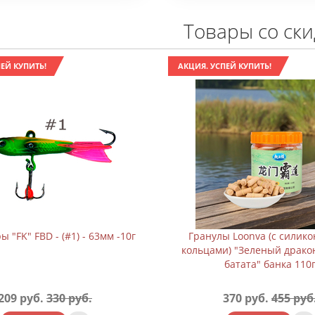
Товары со ск
ЕЙ КУПИТЬ!
АКЦИЯ. УСПЕЙ КУПИТЬ!
 "FK" FBD - (#1) - 63мм -10г
Гранулы Loonva (с силик
кольцами) "Зеленый драко
батата" банка 110
209 руб.
330 руб.
370 руб.
455 руб