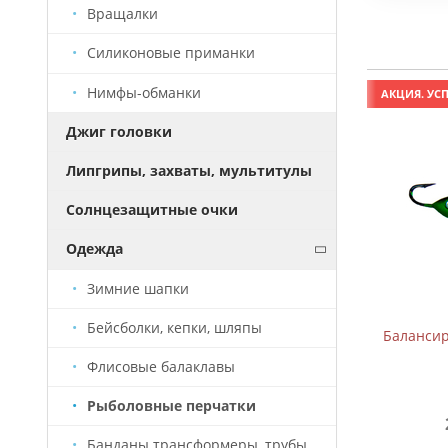
Вращалки
Силиконовые приманки
Нимфы-обманки
АКЦИЯ. УСПЕЙ КУПИТЬ!
АКЦИЯ. УСП
Джиг головки
Липгрипы, захваты, мультитулы
Солнцезащитные очки
Одежда
Зимние шапки
Бейсболки, кепки, шляпы
Балансир B-2 (5см, 7,5г)
Балансиры
Флисовые балаклавы
Рыболовные перчатки
209 руб.
310 руб.
Банданы трансформеры, трубы