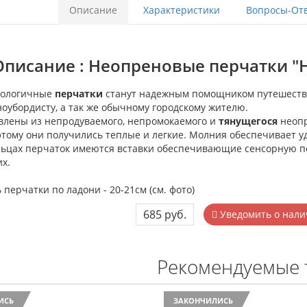
Описание
Характеристики
Вопросы-Отв
Описание : Неопреновые перчатки "H
нологичные
перчатки
станут надежным помощником путешестве
ноубордисту, а так же обычному городскому жителю.
влены из непродуваемого, непромокаемого и
тянущегося
неопр
этому они получились теплые и легкие. Молния обеспечивает у
льцах перчаток имеются вставки обеспечивающие сенсорную п
их.
перчатки по ладони - 20-21см (см. фото)
685 руб.
Уведомить о нали
Рекомендуемые 
ИСЬ
ЗАКОНЧИЛИСЬ