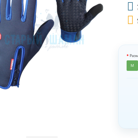
Разм
M