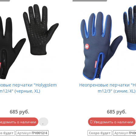
овые перчатки "Holygolem
Неопреновые перчатки "H
m12/4" (черные, XL)
m12/3" (синие, XL)
685 руб.
685 руб.
ведомить о наличии
Уведомить о наличии
о будет
Артикул
ПЧ0012/4
Скоро будет
Артикул
ПЧ0