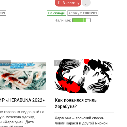
В корзину
079
На складе
Артикул:
СП0079/1
6.2022
05.04.2022
Р «HERABUNA 2022»
Как появился стиль
Херабуна?
ле карповых видов рыб на
кую маховую удочку,
Херабуна – японский способ
м «Херабуна». Дата
ловли карася и другой мирной