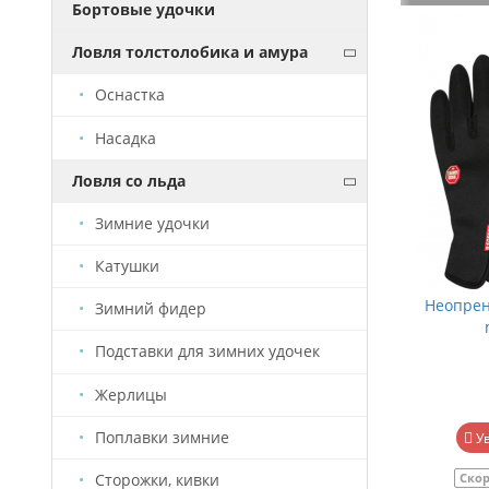
Бортовые удочки
Ловля толстолобика и амура
Оснастка
Насадка
Ловля со льда
Зимние удочки
Катушки
Вязаная шапка "Linginden m21/1" (синий-
Неопрен
Зимний фидер
ягель) XXL двойная р. 60-62
Подставки для зимних удочек
Жерлицы
1 840 руб.
Поплавки зимние
Уведомить о наличии
У
Скоро будет
Артикул
ГУ0021/1
Скор
Сторожки, кивки