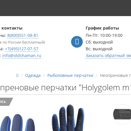
 контакты
График работы
ны:
8(800)551-08-81
Пн-Пт: 10:00-19:00
Сб: выходной
к по России бесплатный)
ва:
+7(495)127-07-57
Вс: выходной
l:
info@oldshaman.ru
Заказать обратный зв
Одежда
Рыболовные перчатки
Неопреновые пе
преновые перчатки "Holygolem m1
ИСЬ