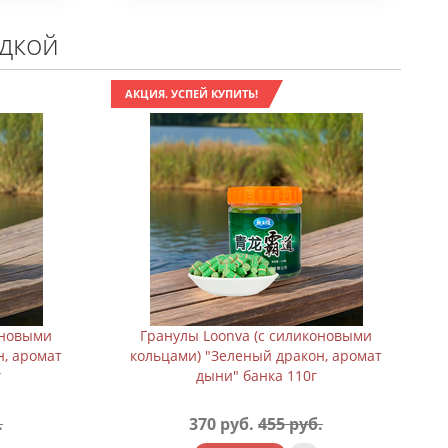
идкой
АКЦИЯ. УСПЕЙ КУПИТЬ!
оновыми
Гранулы Loonva (с силиконовыми
н, аромат
кольцами) "Зеленый дракон, аромат
г
дыни" банка 110г
.
370 руб.
455 руб.