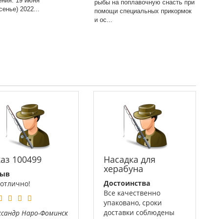
ения: 19 июня
рыбы на поплавочную снасть при
сенье) 2022...
помощи специальных прикормок
и ос...
каз 100499
Насадка для
херабуна
зыв
Достоинства
 отлично!
Все качественно
упаковано, сроки
доставки соблюдены
ксандр
Наро-Фоминск