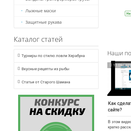
В корзину
Лыжные маски
На складе
Артикул:
БС0005
На
Защитные рукава
Каталог статей
Наши по
Турниры по стилю ловли Херабуна
11.06.202
Вкусные рецепты из рыбы
Статьи от Старого Шамана
Как сделат
сайте?
В этом виде
кратко расс