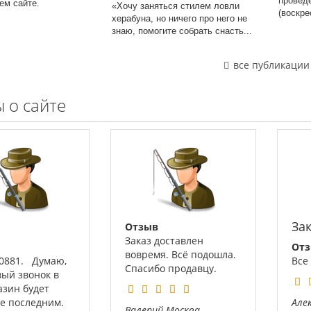
провед
шем сайте.
«Хочу заняться стилем ловли
(воскре
херабуна, но ничего про него не
знаю, помогите собрать снасть...
все публикации
 о сайте
За
Отзыв
Заказ доставлен
От
вовремя. Всё подошла.
00881. Думаю,
Все
Спасибо продавцу.
вый звонок в
азин будет
не последним.
Але
Валерий
Москва