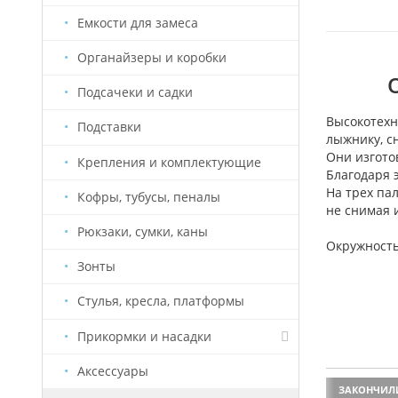
Емкости для замеса
Органайзеры и коробки
Подсачеки и садки
Высокотех
Подставки
лыжнику, с
Они изгото
Крепления и комплектующие
Благодаря 
На трех па
Кофры, тубусы, пеналы
не снимая 
Рюкзаки, сумки, каны
Окружность 
Зонты
Стулья, кресла, платформы
Прикормки и насадки
Аксессуары
Насадки Старый Призрак
ЗАКОНЧИЛИСЬ
ЗАКОНЧИЛ