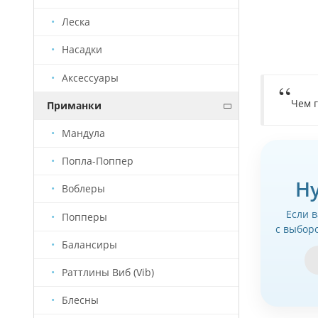
Леска
Насадки
Аксессуары
Чем 
Приманки
Мандула
Попла-Поппер
Н
Воблеры
Если 
Попперы
с выбор
Балансиры
Раттлины Виб (Vib)
Блесны